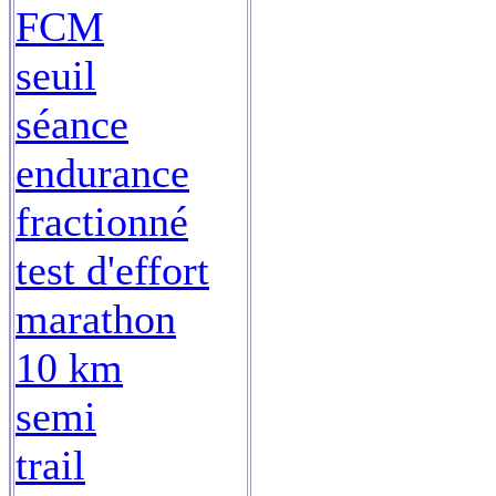
FCM
seuil
séance
endurance
fractionné
test d'effort
marathon
10 km
semi
trail