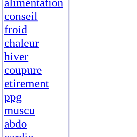
alimentation
conseil
froid
chaleur
hiver
coupure
etirement
ppg
muscu
abdo