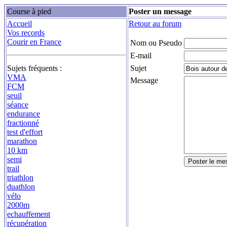
Course à pied
Poster un message
Accueil
Retour au forum
Vos records
Courir en France
Nom ou Pseudo
E-mail
Sujets fréquents :
Sujet
VMA
Message
FCM
seuil
séance
endurance
fractionné
test d'effort
marathon
10 km
semi
trail
triathlon
duathlon
vélo
2000m
echauffement
récupération