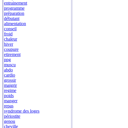
entrainement
programme
préparation
débutant
alimentation
conseil
froid
chaleur
hiver
coupure
etirement
ppg
muscu
abdo
cardio
grossir
maigrir
regime
poids
manger
repas
syndrome des loges
périostite
genou
cheville