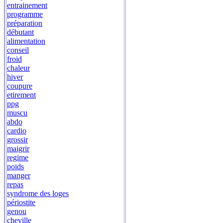
entrainement
programme
préparation
débutant
alimentation
conseil
froid
chaleur
hiver
coupure
etirement
ppg
muscu
abdo
cardio
grossir
maigrir
regime
poids
manger
repas
syndrome des loges
périostite
genou
cheville