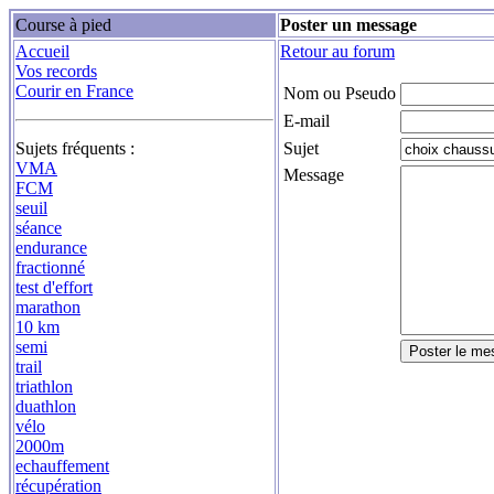
Course à pied
Poster un message
Accueil
Retour au forum
Vos records
Courir en France
Nom ou Pseudo
E-mail
Sujets fréquents :
Sujet
VMA
Message
FCM
seuil
séance
endurance
fractionné
test d'effort
marathon
10 km
semi
trail
triathlon
duathlon
vélo
2000m
echauffement
récupération