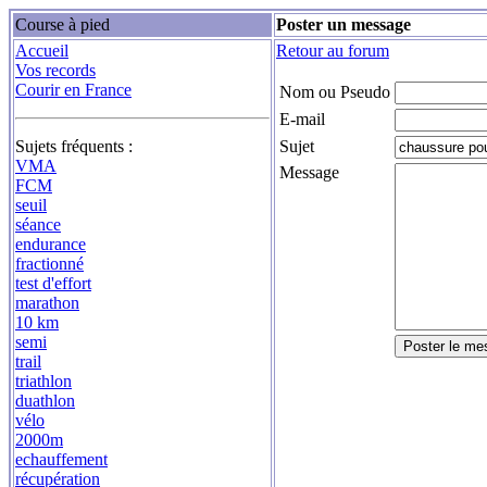
Course à pied
Poster un message
Accueil
Retour au forum
Vos records
Courir en France
Nom ou Pseudo
E-mail
Sujets fréquents :
Sujet
VMA
Message
FCM
seuil
séance
endurance
fractionné
test d'effort
marathon
10 km
semi
trail
triathlon
duathlon
vélo
2000m
echauffement
récupération