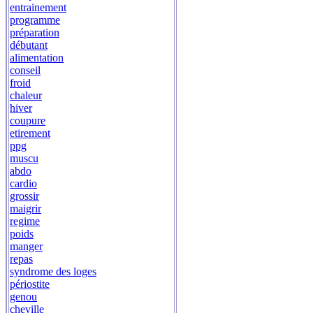
entrainement
programme
préparation
débutant
alimentation
conseil
froid
chaleur
hiver
coupure
etirement
ppg
muscu
abdo
cardio
grossir
maigrir
regime
poids
manger
repas
syndrome des loges
périostite
genou
cheville