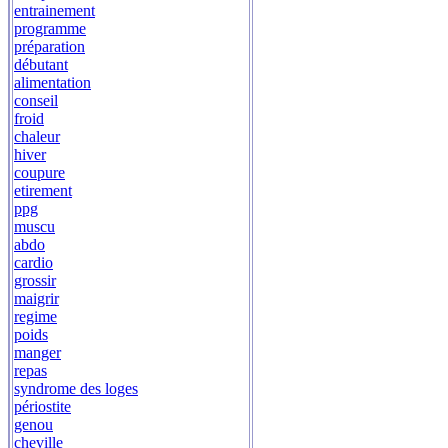
entrainement
programme
préparation
débutant
alimentation
conseil
froid
chaleur
hiver
coupure
etirement
ppg
muscu
abdo
cardio
grossir
maigrir
regime
poids
manger
repas
syndrome des loges
périostite
genou
cheville