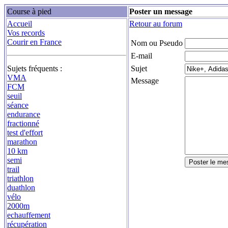
Course à pied
Poster un message
Accueil
Retour au forum
Vos records
Courir en France
Nom ou Pseudo
E-mail
Sujets fréquents :
Sujet
VMA
Message
FCM
seuil
séance
endurance
fractionné
test d'effort
marathon
10 km
semi
trail
triathlon
duathlon
vélo
2000m
echauffement
récupération