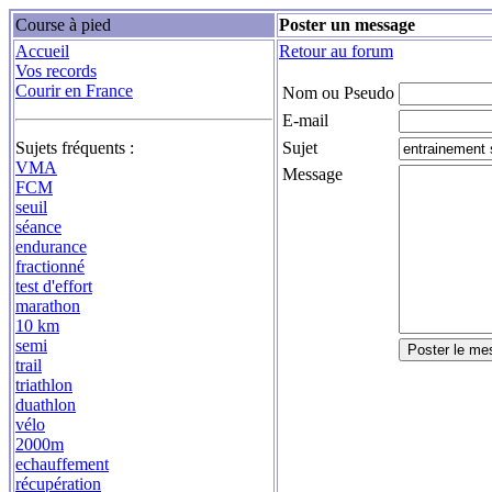
Course à pied
Poster un message
Accueil
Retour au forum
Vos records
Courir en France
Nom ou Pseudo
E-mail
Sujets fréquents :
Sujet
VMA
Message
FCM
seuil
séance
endurance
fractionné
test d'effort
marathon
10 km
semi
trail
triathlon
duathlon
vélo
2000m
echauffement
récupération