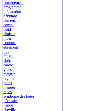
entrainement
programme
préparation
débutant
alimentation
conseil
froid
chaleur
hiver
coupure
etirement
ppg
muscu
abdo
cardio
grossir
maigrir
regime
poids
manger
repas
syndrome des loges
périostite
genou
cheville