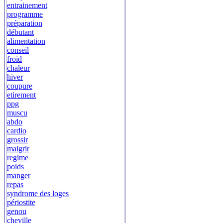
entrainement
programme
préparation
débutant
alimentation
conseil
froid
chaleur
hiver
coupure
etirement
ppg
muscu
abdo
cardio
grossir
maigrir
regime
poids
manger
repas
syndrome des loges
périostite
genou
cheville