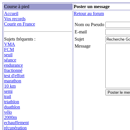
Course à pied
Poster un message
Accueil
Retour au forum
Vos records
Courir en France
Nom ou Pseudo
E-mail
Sujets fréquents :
Sujet
VMA
Message
FCM
seuil
séance
endurance
fractionné
test d'effort
marathon
10 km
semi
trail
triathlon
duathlon
vélo
2000m
echauffement
récupération