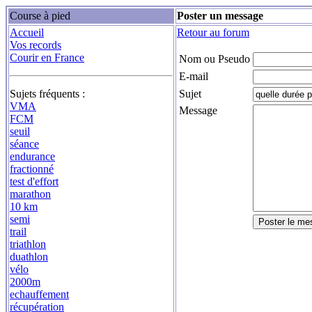
Course à pied
Poster un message
Accueil
Retour au forum
Vos records
Courir en France
Nom ou Pseudo
E-mail
Sujets fréquents :
Sujet
VMA
Message
FCM
seuil
séance
endurance
fractionné
test d'effort
marathon
10 km
semi
trail
triathlon
duathlon
vélo
2000m
echauffement
récupération