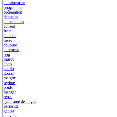
entrainement
programme
préparation
débutant
alimentation
conseil
froid
chaleur
hiver
coupure
etirement
ppg
muscu
abdo
cardio
grossir
maigrir
regime
poids
manger
repas
syndrome des loges
périostite
genou
cheville