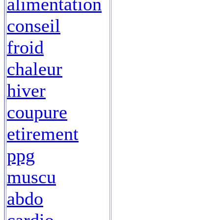
alimentation
conseil
froid
chaleur
hiver
coupure
etirement
ppg
muscu
abdo