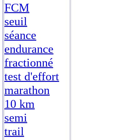
FCM
seuil
séance
endurance
fractionné
test d'effort
marathon
10 km
semi
trail