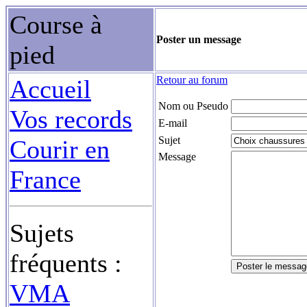
Course à
Poster un message
pied
Retour au forum
Accueil
Nom ou Pseudo
Vos records
E-mail
Sujet
Courir en
Message
France
Sujets
fréquents :
VMA