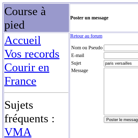
Course à
Poster un message
pied
Retour au forum
Accueil
Nom ou Pseudo
Vos records
E-mail
Sujet
Courir en
Message
France
Sujets
fréquents :
VMA