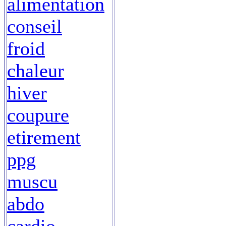
alimentation
conseil
froid
chaleur
hiver
coupure
etirement
ppg
muscu
abdo