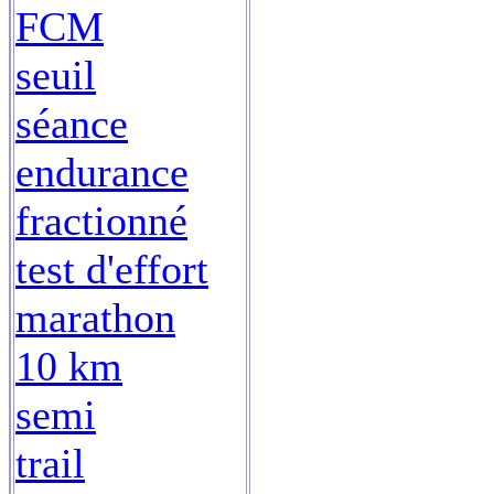
FCM
seuil
séance
endurance
fractionné
test d'effort
marathon
10 km
semi
trail