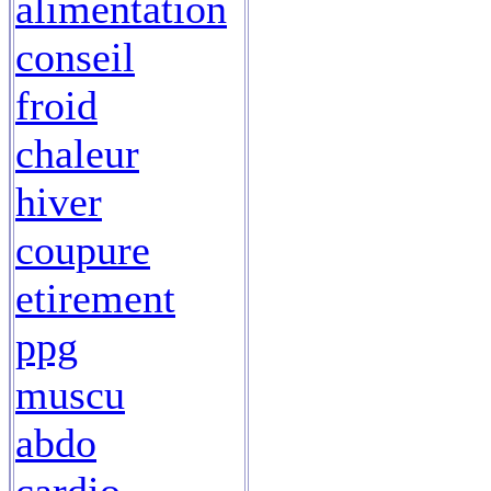
alimentation
conseil
froid
chaleur
hiver
coupure
etirement
ppg
muscu
abdo