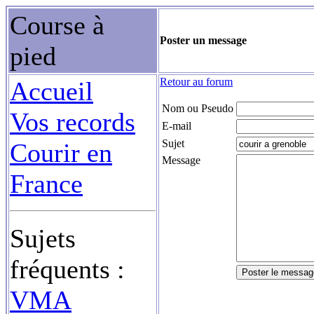
Course à
Poster un message
pied
Retour au forum
Accueil
Nom ou Pseudo
Vos records
E-mail
Sujet
Courir en
Message
France
Sujets
fréquents :
VMA