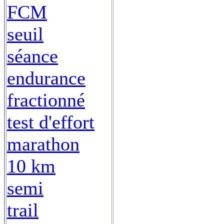
FCM
seuil
séance
endurance
fractionné
test d'effort
marathon
10 km
semi
trail