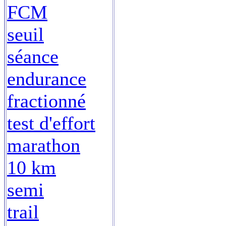
FCM
seuil
séance
endurance
fractionné
test d'effort
marathon
10 km
semi
trail