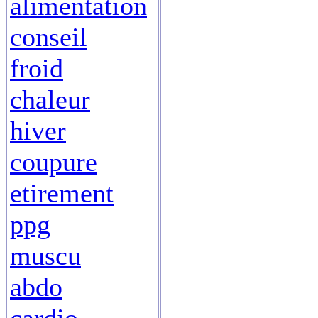
alimentation
conseil
froid
chaleur
hiver
coupure
etirement
ppg
muscu
abdo