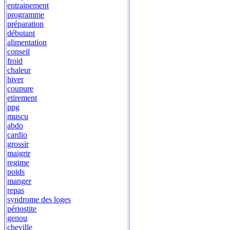
entrainement
programme
préparation
débutant
alimentation
conseil
froid
chaleur
hiver
coupure
etirement
ppg
muscu
abdo
cardio
grossir
maigrir
regime
poids
manger
repas
syndrome des loges
périostite
genou
cheville