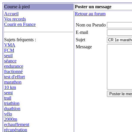
Course à pied
Poster un message
Accueil
Retour au forum
Vos records
Courir en France
Nom ou Pseudo
E-mail
Sujets fréquents :
Sujet
VMA
Message
FCM
seuil
séance
endurance
fractionné
test d'effort
marathon
10 km
semi
trail
triathlon
duathlon
vélo
2000m
echauffement
récupération