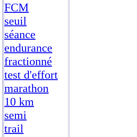
FCM
seuil
séance
endurance
fractionné
test d'effort
marathon
10 km
semi
trail