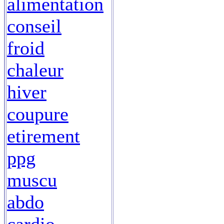
alimentation
conseil
froid
chaleur
hiver
coupure
etirement
ppg
muscu
abdo