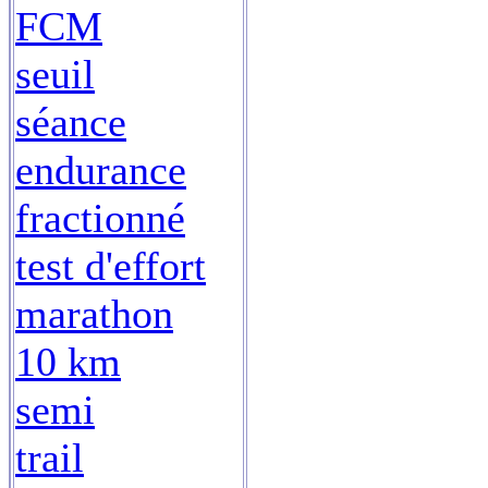
FCM
seuil
séance
endurance
fractionné
test d'effort
marathon
10 km
semi
trail