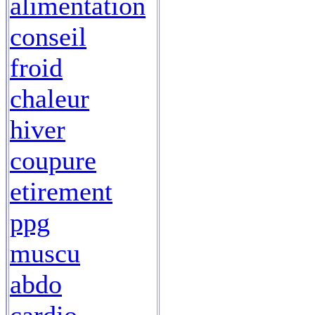
alimentation
conseil
froid
chaleur
hiver
coupure
etirement
ppg
muscu
abdo