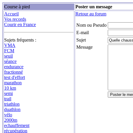
Course à pied
Poster un message
Accueil
Retour au forum
Vos records
Courir en France
Nom ou Pseudo
E-mail
Sujets fréquents :
Sujet
VMA
Message
FCM
seuil
séance
endurance
fractionné
test d'effort
marathon
10 km
semi
trail
triathlon
duathlon
vélo
2000m
echauffement
récupération