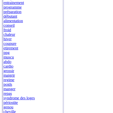
entrainement
programme
préparation
débutant
alimentation
conseil
froid
chaleur
hiver
coupure
etirement
ppg
muscu
abdo
cardio
grossir
maigrir
regime
poids
manger
repas
syndrome des loges
périostite
genou
cheville