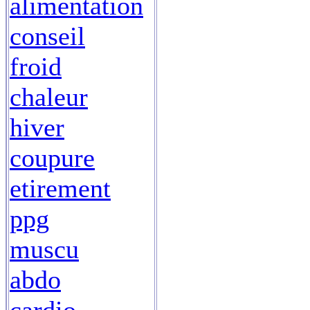
alimentation
conseil
froid
chaleur
hiver
coupure
etirement
ppg
muscu
abdo