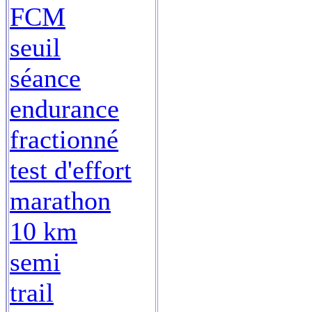
FCM
seuil
séance
endurance
fractionné
test d'effort
marathon
10 km
semi
trail