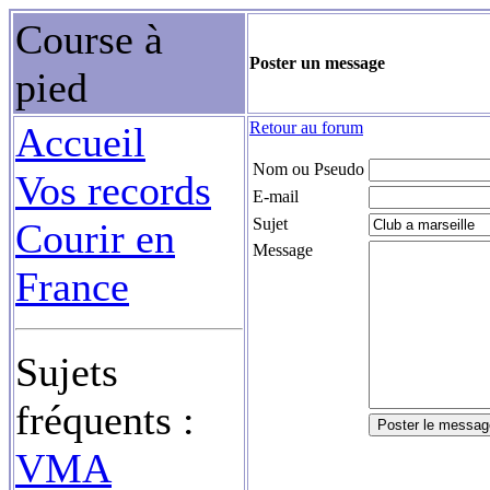
Course à
Poster un message
pied
Retour au forum
Accueil
Nom ou Pseudo
Vos records
E-mail
Sujet
Courir en
Message
France
Sujets
fréquents :
VMA