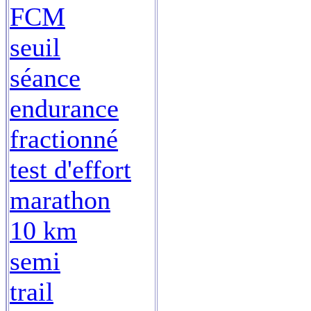
FCM
seuil
séance
endurance
fractionné
test d'effort
marathon
10 km
semi
trail