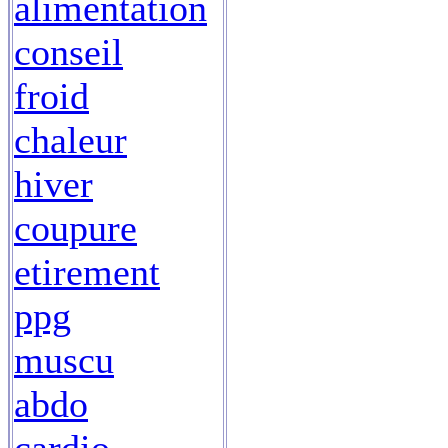
alimentation
conseil
froid
chaleur
hiver
coupure
etirement
ppg
muscu
abdo