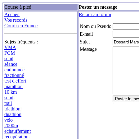
Course à pied
Poster un message
Accueil
Retour au forum
Vos records
Courir en France
Nom ou Pseudo
E-mail
Sujets fréquents :
Sujet
VMA
Message
FCM
seuil
séance
endurance
fractionné
test d'effort
marathon
10 km
semi
trail
triathlon
duathlon
vélo
2000m
echauffement
récupération