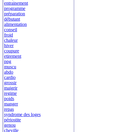
entrainement
programme
préparation
débutant
alimentation
conseil
froid
chaleur
hiver
coupure
etirement
ppg
muscu
abdo
cardio
grossir
maigrir
regime
poids
manger
repas
syndrome des loges
périostite
genou
cheville