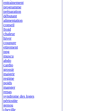
entrainement
programme
préparation
débutant
alimentation
conseil
froid
chaleur
hiver
coupure
etirement
ppg
muscu
abdo
cardio
grossir
maigrir
regime
poids
manger
repas
syndrome des loges
périostite
genou
cheville