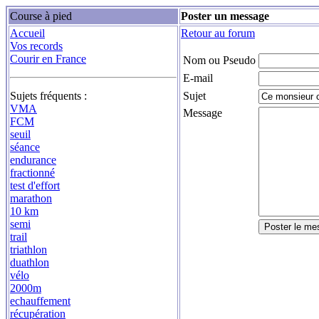
Course à pied
Poster un message
Accueil
Retour au forum
Vos records
Courir en France
Nom ou Pseudo
E-mail
Sujets fréquents :
Sujet
VMA
Message
FCM
seuil
séance
endurance
fractionné
test d'effort
marathon
10 km
semi
trail
triathlon
duathlon
vélo
2000m
echauffement
récupération