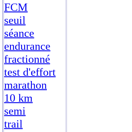
FCM
seuil
séance
endurance
fractionné
test d'effort
marathon
10 km
semi
trail