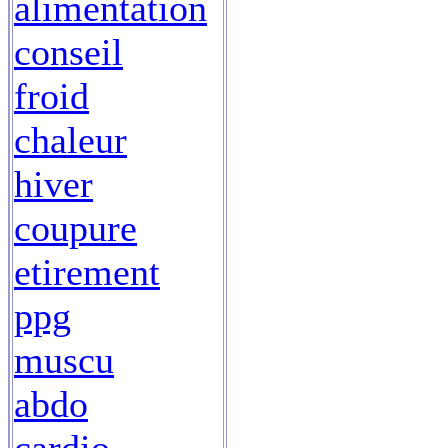
alimentation
conseil
froid
chaleur
hiver
coupure
etirement
ppg
muscu
abdo