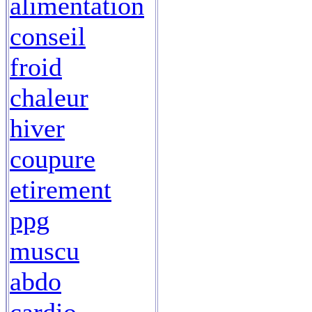
alimentation
conseil
froid
chaleur
hiver
coupure
etirement
ppg
muscu
abdo