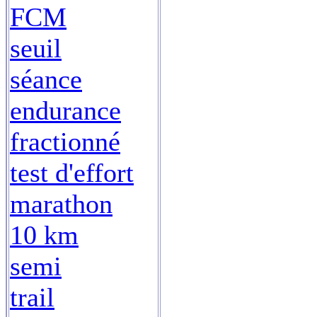
FCM
seuil
séance
endurance
fractionné
test d'effort
marathon
10 km
semi
trail