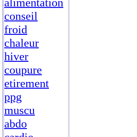
alimentation
conseil
froid
chaleur
hiver
coupure
etirement
ppg
muscu
abdo