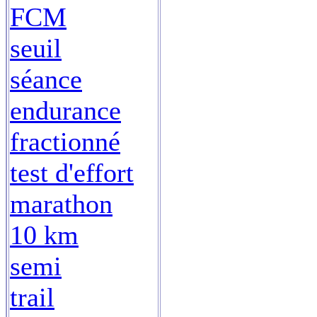
FCM
seuil
séance
endurance
fractionné
test d'effort
marathon
10 km
semi
trail