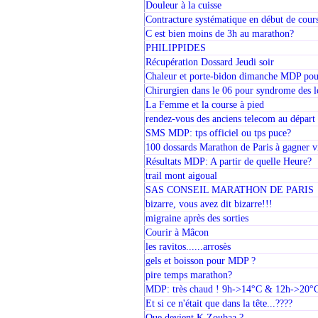
Douleur à la cuisse
Contracture systématique en début de cour
C est bien moins de 3h au marathon?
PHILIPPIDES
Récupération Dossard Jeudi soir
Chaleur et porte-bidon dimanche MDP pour
Chirurgien dans le 06 pour syndrome des l
La Femme et la course à pied
rendez-vous des anciens telecom au départ
SMS MDP: tps officiel ou tps puce?
100 dossards Marathon de Paris à gagner vi
Résultats MDP: A partir de quelle Heure?
trail mont aigoual
SAS CONSEIL MARATHON DE PARIS
bizarre, vous avez dit bizarre!!!
migraine après des sorties
Courir à Mâcon
les ravitos......arrosès
gels et boisson pour MDP ?
pire temps marathon?
MDP: très chaud ! 9h->14°C & 12h->20°
Et si ce n'était que dans la tête...????
Que devient K Zoubaa ?