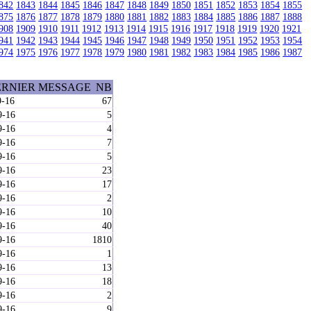
842
1843
1844
1845
1846
1847
1848
1849
1850
1851
1852
1853
1854
1855
875
1876
1877
1878
1879
1880
1881
1882
1883
1884
1885
1886
1887
1888
908
1909
1910
1911
1912
1913
1914
1915
1916
1917
1918
1919
1920
1921
941
1942
1943
1944
1945
1946
1947
1948
1949
1950
1951
1952
1953
1954
974
1975
1976
1977
1978
1979
1980
1981
1982
1983
1984
1985
1986
1987
ERNIER MESSAGE
NB
9-16
67
9-16
5
9-16
4
9-16
7
9-16
5
9-16
23
9-16
17
9-16
2
9-16
10
9-16
40
9-16
1810
9-16
1
9-16
13
9-16
18
9-16
2
9-16
9