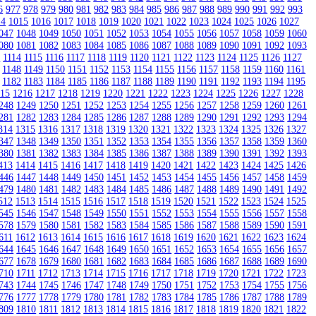
6
977
978
979
980
981
982
983
984
985
986
987
988
989
990
991
992
993
14
1015
1016
1017
1018
1019
1020
1021
1022
1023
1024
1025
1026
1027
047
1048
1049
1050
1051
1052
1053
1054
1055
1056
1057
1058
1059
1060
080
1081
1082
1083
1084
1085
1086
1087
1088
1089
1090
1091
1092
1093
3
1114
1115
1116
1117
1118
1119
1120
1121
1122
1123
1124
1125
1126
1127
1148
1149
1150
1151
1152
1153
1154
1155
1156
1157
1158
1159
1160
1161
1182
1183
1184
1185
1186
1187
1188
1189
1190
1191
1192
1193
1194
1195
215
1216
1217
1218
1219
1220
1221
1222
1223
1224
1225
1226
1227
1228
248
1249
1250
1251
1252
1253
1254
1255
1256
1257
1258
1259
1260
1261
281
1282
1283
1284
1285
1286
1287
1288
1289
1290
1291
1292
1293
1294
314
1315
1316
1317
1318
1319
1320
1321
1322
1323
1324
1325
1326
1327
347
1348
1349
1350
1351
1352
1353
1354
1355
1356
1357
1358
1359
1360
380
1381
1382
1383
1384
1385
1386
1387
1388
1389
1390
1391
1392
1393
413
1414
1415
1416
1417
1418
1419
1420
1421
1422
1423
1424
1425
1426
446
1447
1448
1449
1450
1451
1452
1453
1454
1455
1456
1457
1458
1459
479
1480
1481
1482
1483
1484
1485
1486
1487
1488
1489
1490
1491
1492
512
1513
1514
1515
1516
1517
1518
1519
1520
1521
1522
1523
1524
1525
545
1546
1547
1548
1549
1550
1551
1552
1553
1554
1555
1556
1557
1558
578
1579
1580
1581
1582
1583
1584
1585
1586
1587
1588
1589
1590
1591
611
1612
1613
1614
1615
1616
1617
1618
1619
1620
1621
1622
1623
1624
644
1645
1646
1647
1648
1649
1650
1651
1652
1653
1654
1655
1656
1657
677
1678
1679
1680
1681
1682
1683
1684
1685
1686
1687
1688
1689
1690
710
1711
1712
1713
1714
1715
1716
1717
1718
1719
1720
1721
1722
1723
743
1744
1745
1746
1747
1748
1749
1750
1751
1752
1753
1754
1755
1756
776
1777
1778
1779
1780
1781
1782
1783
1784
1785
1786
1787
1788
1789
809
1810
1811
1812
1813
1814
1815
1816
1817
1818
1819
1820
1821
1822