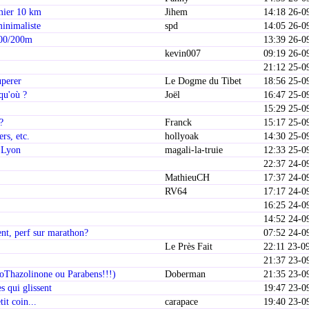
emier 10 km
Jihem
14:18 26-0
minimaliste
spd
14:05 26-0
100/200m
13:39 26-0
kevin007
09:19 26-0
21:12 25-0
perer
Le Dogme du Tibet
18:56 25-0
qu'où ?
Joël
16:47 25-0
15:29 25-0
?
Franck
15:17 25-0
rs, etc.
hollyoak
14:30 25-0
n Lyon
magali-la-truie
12:33 25-0
22:37 24-0
MathieuCH
17:37 24-0
RV64
17:17 24-0
16:25 24-0
14:52 24-0
nt, perf sur marathon?
07:52 24-0
Le Près Fait
22:11 23-0
21:37 23-0
soThazolinone ou Parabens!!!)
Doberman
21:35 23-0
s qui glissent
19:47 23-0
it coin...
carapace
19:40 23-0