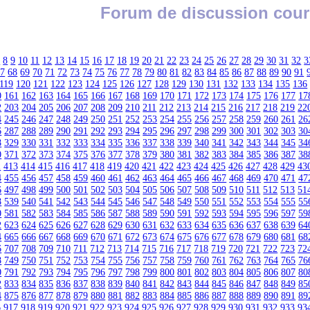
Forum de discussion cour
7
8
9
10
11
12
13
14
15
16
17
18
19
20
21
22
23
24
25
26
27
28
29
30
31
32
3
67
68
69
70
71
72
73
74
75
76
77
78
79
80
81
82
83
84
85
86
87
88
89
90
91
119
120
121
122
123
124
125
126
127
128
129
130
131
132
133
134
135
136
0
161
162
163
164
165
166
167
168
169
170
171
172
173
174
175
176
177
17
2
203
204
205
206
207
208
209
210
211
212
213
214
215
216
217
218
219
22
4
245
246
247
248
249
250
251
252
253
254
255
256
257
258
259
260
261
26
6
287
288
289
290
291
292
293
294
295
296
297
298
299
300
301
302
303
30
8
329
330
331
332
333
334
335
336
337
338
339
340
341
342
343
344
345
34
0
371
372
373
374
375
376
377
378
379
380
381
382
383
384
385
386
387
38
2
413
414
415
416
417
418
419
420
421
422
423
424
425
426
427
428
429
43
4
455
456
457
458
459
460
461
462
463
464
465
466
467
468
469
470
471
47
6
497
498
499
500
501
502
503
504
505
506
507
508
509
510
511
512
513
51
8
539
540
541
542
543
544
545
546
547
548
549
550
551
552
553
554
555
55
0
581
582
583
584
585
586
587
588
589
590
591
592
593
594
595
596
597
59
2
623
624
625
626
627
628
629
630
631
632
633
634
635
636
637
638
639
64
4
665
666
667
668
669
670
671
672
673
674
675
676
677
678
679
680
681
68
6
707
708
709
710
711
712
713
714
715
716
717
718
719
720
721
722
723
72
8
749
750
751
752
753
754
755
756
757
758
759
760
761
762
763
764
765
76
0
791
792
793
794
795
796
797
798
799
800
801
802
803
804
805
806
807
80
2
833
834
835
836
837
838
839
840
841
842
843
844
845
846
847
848
849
85
4
875
876
877
878
879
880
881
882
883
884
885
886
887
888
889
890
891
89
6
917
918
919
920
921
922
923
924
925
926
927
928
929
930
931
932
933
93