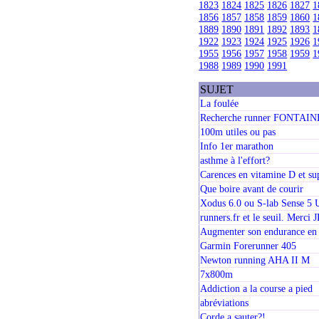
1823
1824
1825
1826
1827
1
1856
1857
1858
1859
1860
1
1889
1890
1891
1892
1893
1
1922
1923
1924
1925
1926
1
1955
1956
1957
1958
1959
1
1988
1989
1990
1991
SUJET
La foulée
Recherche runner FONTA
100m utiles ou pas
Info 1er marathon
asthme à l'effort?
Carences en vitamine D et s
Que boire avant de courir
Xodus 6.0 ou S-lab Sense 5 U
runners.fr et le seuil. Merci 
Augmenter son endurance en
Garmin Forerunner 405
Newton running AHA II M
7x800m
Addiction a la course a pied
abréviations
Corde a sauter?!