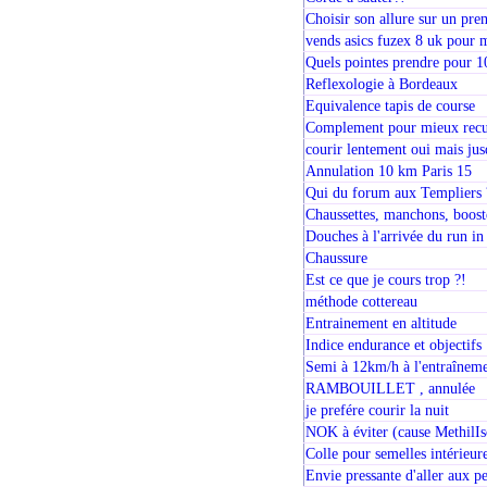
Choisir son allure sur un pr
vends asics fuzex 8 uk pour 
Quels pointes prendre pour 
Reflexologie à Bordeaux
Equivalence tapis de course
Complement pour mieux recu
courir lentement oui mais jus
Annulation 10 km Paris 15
Qui du forum aux Templiers 
Chaussettes, manchons, booste
Douches à l'arrivée du run i
Chaussure
Est ce que je cours trop ?!
méthode cottereau
Entrainement en altitude
Indice endurance et objectifs
Semi à 12km/h à l'entraîneme
RAMBOUILLET , annulée
je prefére courir la nuit
NOK à éviter (cause MethilI
Colle pour semelles intérieure
Envie pressante d'aller aux pet