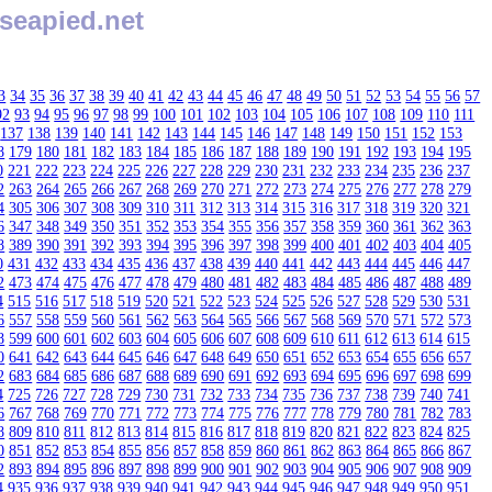
seapied.net
3
34
35
36
37
38
39
40
41
42
43
44
45
46
47
48
49
50
51
52
53
54
55
56
57
92
93
94
95
96
97
98
99
100
101
102
103
104
105
106
107
108
109
110
111
137
138
139
140
141
142
143
144
145
146
147
148
149
150
151
152
153
8
179
180
181
182
183
184
185
186
187
188
189
190
191
192
193
194
195
0
221
222
223
224
225
226
227
228
229
230
231
232
233
234
235
236
237
2
263
264
265
266
267
268
269
270
271
272
273
274
275
276
277
278
279
4
305
306
307
308
309
310
311
312
313
314
315
316
317
318
319
320
321
6
347
348
349
350
351
352
353
354
355
356
357
358
359
360
361
362
363
8
389
390
391
392
393
394
395
396
397
398
399
400
401
402
403
404
405
0
431
432
433
434
435
436
437
438
439
440
441
442
443
444
445
446
447
2
473
474
475
476
477
478
479
480
481
482
483
484
485
486
487
488
489
4
515
516
517
518
519
520
521
522
523
524
525
526
527
528
529
530
531
6
557
558
559
560
561
562
563
564
565
566
567
568
569
570
571
572
573
8
599
600
601
602
603
604
605
606
607
608
609
610
611
612
613
614
615
0
641
642
643
644
645
646
647
648
649
650
651
652
653
654
655
656
657
2
683
684
685
686
687
688
689
690
691
692
693
694
695
696
697
698
699
4
725
726
727
728
729
730
731
732
733
734
735
736
737
738
739
740
741
6
767
768
769
770
771
772
773
774
775
776
777
778
779
780
781
782
783
8
809
810
811
812
813
814
815
816
817
818
819
820
821
822
823
824
825
0
851
852
853
854
855
856
857
858
859
860
861
862
863
864
865
866
867
2
893
894
895
896
897
898
899
900
901
902
903
904
905
906
907
908
909
4
935
936
937
938
939
940
941
942
943
944
945
946
947
948
949
950
951