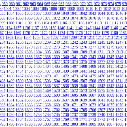
8
959
960
961
962
963
964
965
966
967
968
969
970
971
972
973
974
975
97
00
1001
1002
1003
1004
1005
1006
1007
1008
1009
1010
1011
1012
1013
10
033
1034
1035
1036
1037
1038
1039
1040
1041
1042
1043
1044
1045
1046
1
066
1067
1068
1069
1070
1071
1072
1073
1074
1075
1076
1077
1078
1079
1
099
1100
1101
1102
1103
1104
1105
1106
1107
1108
1109
1110
1111
1112
111
33
1134
1135
1136
1137
1138
1139
1140
1141
1142
1143
1144
1145
1146
1147
67
1168
1169
1170
1171
1172
1173
1174
1175
1176
1177
1178
1179
1180
1181
201
1202
1203
1204
1205
1206
1207
1208
1209
1210
1211
1212
1213
1214
1
234
1235
1236
1237
1238
1239
1240
1241
1242
1243
1244
1245
1246
1247
1
267
1268
1269
1270
1271
1272
1273
1274
1275
1276
1277
1278
1279
1280
1
300
1301
1302
1303
1304
1305
1306
1307
1308
1309
1310
1311
1312
1313
1
333
1334
1335
1336
1337
1338
1339
1340
1341
1342
1343
1344
1345
1346
1
366
1367
1368
1369
1370
1371
1372
1373
1374
1375
1376
1377
1378
1379
1
399
1400
1401
1402
1403
1404
1405
1406
1407
1408
1409
1410
1411
1412
1
432
1433
1434
1435
1436
1437
1438
1439
1440
1441
1442
1443
1444
1445
1
465
1466
1467
1468
1469
1470
1471
1472
1473
1474
1475
1476
1477
1478
1
498
1499
1500
1501
1502
1503
1504
1505
1506
1507
1508
1509
1510
1511
1
531
1532
1533
1534
1535
1536
1537
1538
1539
1540
1541
1542
1543
1544
1
564
1565
1566
1567
1568
1569
1570
1571
1572
1573
1574
1575
1576
1577
1
597
1598
1599
1600
1601
1602
1603
1604
1605
1606
1607
1608
1609
1610
1
630
1631
1632
1633
1634
1635
1636
1637
1638
1639
1640
1641
1642
1643
1
663
1664
1665
1666
1667
1668
1669
1670
1671
1672
1673
1674
1675
1676
1
696
1697
1698
1699
1700
1701
1702
1703
1704
1705
1706
1707
1708
1709
1
729
1730
1731
1732
1733
1734
1735
1736
1737
1738
1739
1740
1741
1742
1
762
1763
1764
1765
1766
1767
1768
1769
1770
1771
1772
1773
1774
1775
1
795
1796
1797
1798
1799
1800
1801
1802
1803
1804
1805
1806
1807
1808
1