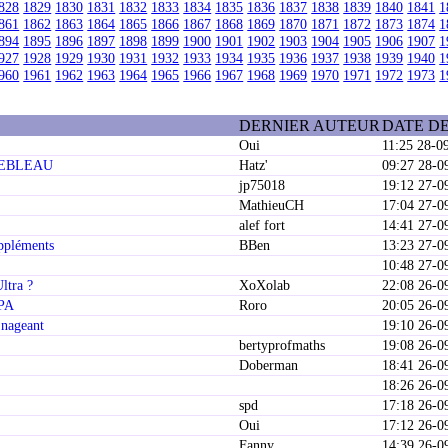
828
1829
1830
1831
1832
1833
1834
1835
1836
1837
1838
1839
1840
1841
1
861
1862
1863
1864
1865
1866
1867
1868
1869
1870
1871
1872
1873
1874
1
894
1895
1896
1897
1898
1899
1900
1901
1902
1903
1904
1905
1906
1907
1
927
1928
1929
1930
1931
1932
1933
1934
1935
1936
1937
1938
1939
1940
1
960
1961
1962
1963
1964
1965
1966
1967
1968
1969
1970
1971
1972
1973
1
DERNIER AUTEUR
DATE D
Oui
11:25 28-0
INEBLEAU
Hatz'
09:27 28-0
jp75018
19:12 27-0
MathieuCH
17:04 27-0
alef fort
14:41 27-0
uppléments
BBen
13:23 27-0
10:48 27-0
ltra ?
XoXolab
22:08 26-0
JPA
Roro
20:05 26-0
 nageant
19:10 26-0
bertyprofmaths
19:08 26-0
Doberman
18:41 26-0
18:26 26-0
spd
17:18 26-0
Oui
17:12 26-0
Fanny
14:39 26-0