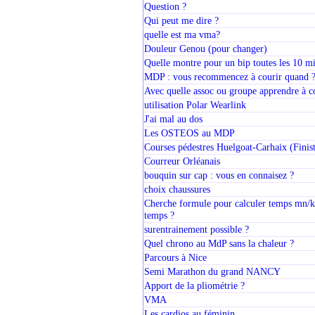
Question ?
Qui peut me dire ?
quelle est ma vma?
Douleur Genou (pour changer)
Quelle montre pour un bip toutes les 10 m
MDP : vous recommencez à courir quand 
Avec quelle assoc ou groupe apprendre à c
utilisation Polar Wearlink
J'ai mal au dos
Les OSTEOS au MDP
Courses pédestres Huelgoat-Carhaix (Finist
Courreur Orléanais
bouquin sur cap : vous en connaisez ?
choix chaussures
Cherche formule pour calculer temps mn/km
temps ?
surentrainement possible ?
Quel chrono au MdP sans la chaleur ?
Parcours à Nice
Semi Marathon du grand NANCY
Apport de la pliométrie ?
VMA
Les cardios au féminin