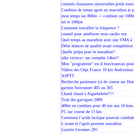
conseils chaussures universelles poids lour
Combien de temps aprés un marrathon je p
mon temps sur 800m -> combien sur 100
sel et 100km
Comment travailler la fréquence ?
conseil pour améliorer mon cardio svp
Quel temps au marathon avec une VMA à
Délai séances de qualité avant compétitio
Quelle prépa pour le marathon?
nike victory+ sur compète 14km!!
Mon "programme” est-il bon/mauvais pour 
Videos des Chpt France 10 km Andrezieux
ASPTT
Recherche partenaire (s) de course sur H
garmin forerunner 405 ou 305
Chaud chaud à Aiguebelette!!!!
Trail des garrigues 2009
400m en combien pour 40 mn aux 10 kms
FC sur course de 13 km
Comment l’acide lactique pourrait combattr
L'avant et l'après premier marathon
Garmin forunner 205