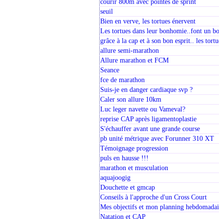
courir 800m avec pointes de sprint
seuil
Bien en verve, les tortues énervent
Les tortues dans leur bonhomie..font un b
grâce à la cap et à son bon esprit.. les tortu
allure semi-marathon
Allure marathon et FCM
Seance
fce de marathon
Suis-je en danger cardiaque svp ?
Caler son allure 10km
Luc leger navette ou Vameval?
reprise CAP après ligamentoplastie
S'échauffer avant une grande course
pb unité métrique avec Forunner 310 XT
Témoignage progression
puls en hausse !!!
marathon et musculation
aquajoogig
Douchette et gmcap
Conseils à l'approche d'un Cross Court
Mes objectifs et mon planning hebdomadai
Natation et CAP