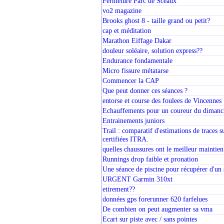
Fermeture Parc de Sceaux
vo2 magazine
Brooks ghost 8 - taille grand ou petit?
cap et méditation
Marathon Eiffage Dakar
douleur soléaire, solution express??
Endurance fondamentale
Micro fissure métatarse
Commencer la CAP
Que peut donner ces séances ?
entorse et course des foulees de Vincennes
Echauffements pour un coureur du dimanc
Entrainements juniors
Trail : comparatif d'estimations de traces s
certifiées ITRA.
quelles chaussures ont le meilleur maintien
Runnings drop faible et pronation
Une séance de piscine pour récupérer d'un 
URGENT Garmin 310xt
etirement??
données gps forerunner 620 farfelues
De combien on peut augmenter sa vma
Ecart sur piste avec / sans pointes