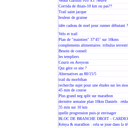
Vends Garmin 910 XT Neuve
Corrida de thiais-10 km ou pas??
Trail saint jacque
bruleur de graisse
idée cadeau de noel pour runner débutant ?
Velo et trail
Plan de "maintien" 37'45" sur 10kms
complements alimentaires: tribulus terrestr
Besoin de conseil
les templiers
Courir en Aveyron
Qui gère ce site ?
Alternatives au 80/15/5
trail du morbihan
recherche sujet pour une études sur les mod
45 min de course
Plus grand neg split sur marathon
dernière semaine plan 10km Daniels : réd
35 min sur 10 km
quelle progression puis-je envisager
BLOC DE BRANCHE DROIT - CARDI
Kénya & marathon : cela se joue dans la tê