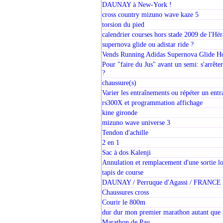
DAUNAY à New-York !
cross country mizuno wave kaze 5
torsion du pied
calendrier courses hors stade 2009 de l'Hér
supernova glide ou adistar ride ?
Vends Running Adidas Supernova Glide 
Pour "faire du Jus" avant un semi: s'arrête
?
chaussure(s)
Varier les entraînements ou répéter un entr
rs300X et programmation affichage
kine gironde
mizuno wave universe 3
Tendon d'achille
2 en 1
Sac à dos Kalenji
Annulation et remplacement d'une sortie l
tapis de course
DAUNAY / Perruque d'Agassi / FRANCE
Chaussures cross
Courir le 800m
dur dur mon premier marathon autant que
Marathon de Pau