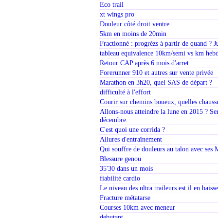
Eco trail
xt wings pro
Douleur côté droit ventre
5km en moins de 20min
Fractionné : progrézs à partir de quand ? J
tableau equivalence 10km/semi vs km heb
Retour CAP après 6 mois d'arret
Forerunner 910 et autres sur vente privée
Marathon en 3h20, quel SAS de départ ?
difficulté à l'effort
Courir sur chemins boueux, quelles chaussu
Allons-nous atteindre la lune en 2015 ? S
décembre.
C'est quoi une corrida ?
Allures d'entraînement
Qui souffre de douleurs au talon avec se
Blessure genou
35'30 dans un mois
fiabilité cardio
Le niveau des ultra traileurs est il en baisse
Fracture métatarse
Courses 10km avec meneur
debutant