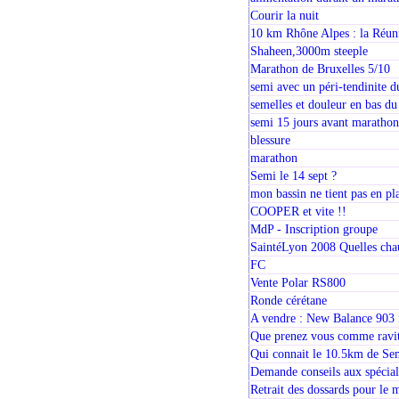
Courir la nuit
10 km Rhône Alpes : la Réuni
Shaheen,3000m steeple
Marathon de Bruxelles 5/10
semi avec un péri-tendinite d
semelles et douleur en bas du
semi 15 jours avant marathon
blessure
marathon
Semi le 14 sept ?
mon bassin ne tient pas en pl
COOPER et vite !!
MdP - Inscription groupe
SaintéLyon 2008 Quelles chau
FC
Vente Polar RS800
Ronde cérétane
A vendre : New Balance 903 
Que prenez vous comme ravita
Qui connait le 10.5km de Se
Demande conseils aux spéciali
Retrait des dossards pour le