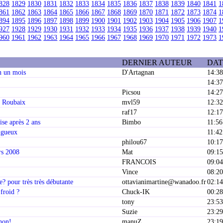
828
1829
1830
1831
1832
1833
1834
1835
1836
1837
1838
1839
1840
1841
1
861
1862
1863
1864
1865
1866
1867
1868
1869
1870
1871
1872
1873
1874
1
894
1895
1896
1897
1898
1899
1900
1901
1902
1903
1904
1905
1906
1907
1
927
1928
1929
1930
1931
1932
1933
1934
1935
1936
1937
1938
1939
1940
1
960
1961
1962
1963
1964
1965
1966
1967
1968
1969
1970
1971
1972
1973
1
DERNIER AUTEUR
DAT
n un mois
D'Artagnan
14:38
14:37
Picsou
14:27
- Roubaix
mvl59
12:32
raf17
12:17
ise après 2 ans
Bimbo
11:56
ngueux
11:42
philou67
10:17
rs 2008
Mat
09:15
FRANCOIS
09:04
Vince
08:20
e? pour très très débutante
ottavianimartine@wanadoo.fr
02:14
froid ?
Chuck-IK
00:28
tony
23:53
n
Suzie
23:29
hon!
manuZ
23:19