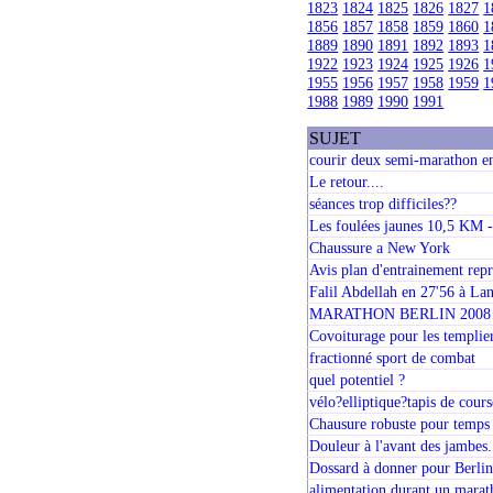
1823
1824
1825
1826
1827
1
1856
1857
1858
1859
1860
1
1889
1890
1891
1892
1893
1
1922
1923
1924
1925
1926
1
1955
1956
1957
1958
1959
1
1988
1989
1990
1991
SUJET
courir deux semi-marathon e
Le retour....
séances trop difficiles??
Les foulées jaunes 10,5 KM 
Chaussure a New York
Avis plan d'entrainement repr
Falil Abdellah en 27'56 à La
MARATHON BERLIN 2008
Covoiturage pour les templie
fractionné sport de combat
quel potentiel ?
vélo?elliptique?tapis de cours
Chausure robuste pour temps 
Douleur à l'avant des jambes.
Dossard à donner pour Berli
alimentation durant un marat