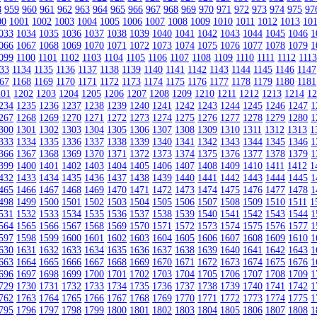
8
959
960
961
962
963
964
965
966
967
968
969
970
971
972
973
974
975
97
00
1001
1002
1003
1004
1005
1006
1007
1008
1009
1010
1011
1012
1013
10
033
1034
1035
1036
1037
1038
1039
1040
1041
1042
1043
1044
1045
1046
1
066
1067
1068
1069
1070
1071
1072
1073
1074
1075
1076
1077
1078
1079
1
099
1100
1101
1102
1103
1104
1105
1106
1107
1108
1109
1110
1111
1112
111
33
1134
1135
1136
1137
1138
1139
1140
1141
1142
1143
1144
1145
1146
1147
67
1168
1169
1170
1171
1172
1173
1174
1175
1176
1177
1178
1179
1180
1181
201
1202
1203
1204
1205
1206
1207
1208
1209
1210
1211
1212
1213
1214
1
234
1235
1236
1237
1238
1239
1240
1241
1242
1243
1244
1245
1246
1247
1
267
1268
1269
1270
1271
1272
1273
1274
1275
1276
1277
1278
1279
1280
1
300
1301
1302
1303
1304
1305
1306
1307
1308
1309
1310
1311
1312
1313
1
333
1334
1335
1336
1337
1338
1339
1340
1341
1342
1343
1344
1345
1346
1
366
1367
1368
1369
1370
1371
1372
1373
1374
1375
1376
1377
1378
1379
1
399
1400
1401
1402
1403
1404
1405
1406
1407
1408
1409
1410
1411
1412
1
432
1433
1434
1435
1436
1437
1438
1439
1440
1441
1442
1443
1444
1445
1
465
1466
1467
1468
1469
1470
1471
1472
1473
1474
1475
1476
1477
1478
1
498
1499
1500
1501
1502
1503
1504
1505
1506
1507
1508
1509
1510
1511
1
531
1532
1533
1534
1535
1536
1537
1538
1539
1540
1541
1542
1543
1544
1
564
1565
1566
1567
1568
1569
1570
1571
1572
1573
1574
1575
1576
1577
1
597
1598
1599
1600
1601
1602
1603
1604
1605
1606
1607
1608
1609
1610
1
630
1631
1632
1633
1634
1635
1636
1637
1638
1639
1640
1641
1642
1643
1
663
1664
1665
1666
1667
1668
1669
1670
1671
1672
1673
1674
1675
1676
1
696
1697
1698
1699
1700
1701
1702
1703
1704
1705
1706
1707
1708
1709
1
729
1730
1731
1732
1733
1734
1735
1736
1737
1738
1739
1740
1741
1742
1
762
1763
1764
1765
1766
1767
1768
1769
1770
1771
1772
1773
1774
1775
1
795
1796
1797
1798
1799
1800
1801
1802
1803
1804
1805
1806
1807
1808
1