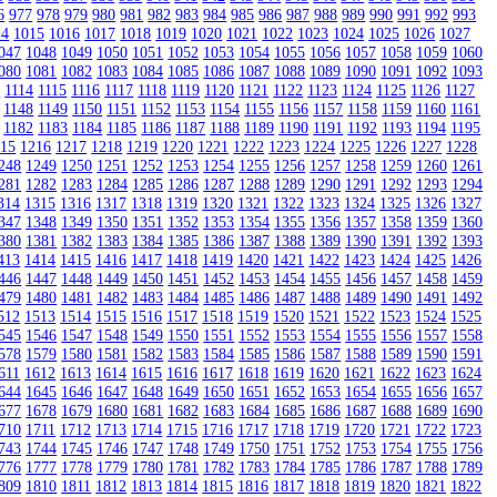
6
977
978
979
980
981
982
983
984
985
986
987
988
989
990
991
992
993
14
1015
1016
1017
1018
1019
1020
1021
1022
1023
1024
1025
1026
1027
047
1048
1049
1050
1051
1052
1053
1054
1055
1056
1057
1058
1059
1060
080
1081
1082
1083
1084
1085
1086
1087
1088
1089
1090
1091
1092
1093
3
1114
1115
1116
1117
1118
1119
1120
1121
1122
1123
1124
1125
1126
1127
1148
1149
1150
1151
1152
1153
1154
1155
1156
1157
1158
1159
1160
1161
1182
1183
1184
1185
1186
1187
1188
1189
1190
1191
1192
1193
1194
1195
215
1216
1217
1218
1219
1220
1221
1222
1223
1224
1225
1226
1227
1228
248
1249
1250
1251
1252
1253
1254
1255
1256
1257
1258
1259
1260
1261
281
1282
1283
1284
1285
1286
1287
1288
1289
1290
1291
1292
1293
1294
314
1315
1316
1317
1318
1319
1320
1321
1322
1323
1324
1325
1326
1327
347
1348
1349
1350
1351
1352
1353
1354
1355
1356
1357
1358
1359
1360
380
1381
1382
1383
1384
1385
1386
1387
1388
1389
1390
1391
1392
1393
413
1414
1415
1416
1417
1418
1419
1420
1421
1422
1423
1424
1425
1426
446
1447
1448
1449
1450
1451
1452
1453
1454
1455
1456
1457
1458
1459
479
1480
1481
1482
1483
1484
1485
1486
1487
1488
1489
1490
1491
1492
512
1513
1514
1515
1516
1517
1518
1519
1520
1521
1522
1523
1524
1525
545
1546
1547
1548
1549
1550
1551
1552
1553
1554
1555
1556
1557
1558
578
1579
1580
1581
1582
1583
1584
1585
1586
1587
1588
1589
1590
1591
611
1612
1613
1614
1615
1616
1617
1618
1619
1620
1621
1622
1623
1624
644
1645
1646
1647
1648
1649
1650
1651
1652
1653
1654
1655
1656
1657
677
1678
1679
1680
1681
1682
1683
1684
1685
1686
1687
1688
1689
1690
710
1711
1712
1713
1714
1715
1716
1717
1718
1719
1720
1721
1722
1723
743
1744
1745
1746
1747
1748
1749
1750
1751
1752
1753
1754
1755
1756
776
1777
1778
1779
1780
1781
1782
1783
1784
1785
1786
1787
1788
1789
809
1810
1811
1812
1813
1814
1815
1816
1817
1818
1819
1820
1821
1822