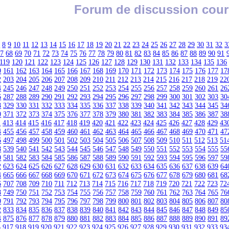
Forum de discussion cour
7
8
9
10
11
12
13
14
15
16
17
18
19
20
21
22
23
24
25
26
27
28
29
30
31
32
3
67
68
69
70
71
72
73
74
75
76
77
78
79
80
81
82
83
84
85
86
87
88
89
90
91
119
120
121
122
123
124
125
126
127
128
129
130
131
132
133
134
135
136
0
161
162
163
164
165
166
167
168
169
170
171
172
173
174
175
176
177
17
2
203
204
205
206
207
208
209
210
211
212
213
214
215
216
217
218
219
22
4
245
246
247
248
249
250
251
252
253
254
255
256
257
258
259
260
261
26
6
287
288
289
290
291
292
293
294
295
296
297
298
299
300
301
302
303
30
8
329
330
331
332
333
334
335
336
337
338
339
340
341
342
343
344
345
34
0
371
372
373
374
375
376
377
378
379
380
381
382
383
384
385
386
387
38
2
413
414
415
416
417
418
419
420
421
422
423
424
425
426
427
428
429
43
4
455
456
457
458
459
460
461
462
463
464
465
466
467
468
469
470
471
47
6
497
498
499
500
501
502
503
504
505
506
507
508
509
510
511
512
513
51
8
539
540
541
542
543
544
545
546
547
548
549
550
551
552
553
554
555
55
0
581
582
583
584
585
586
587
588
589
590
591
592
593
594
595
596
597
59
2
623
624
625
626
627
628
629
630
631
632
633
634
635
636
637
638
639
64
4
665
666
667
668
669
670
671
672
673
674
675
676
677
678
679
680
681
68
6
707
708
709
710
711
712
713
714
715
716
717
718
719
720
721
722
723
72
8
749
750
751
752
753
754
755
756
757
758
759
760
761
762
763
764
765
76
0
791
792
793
794
795
796
797
798
799
800
801
802
803
804
805
806
807
80
2
833
834
835
836
837
838
839
840
841
842
843
844
845
846
847
848
849
85
4
875
876
877
878
879
880
881
882
883
884
885
886
887
888
889
890
891
89
6
917
918
919
920
921
922
923
924
925
926
927
928
929
930
931
932
933
93