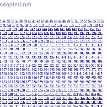
seapied.net
3
34
35
36
37
38
39
40
41
42
43
44
45
46
47
48
49
50
51
52
53
54
55
56
57
92
93
94
95
96
97
98
99
100
101
102
103
104
105
106
107
108
109
110
111
137
138
139
140
141
142
143
144
145
146
147
148
149
150
151
152
153
8
179
180
181
182
183
184
185
186
187
188
189
190
191
192
193
194
195
0
221
222
223
224
225
226
227
228
229
230
231
232
233
234
235
236
237
2
263
264
265
266
267
268
269
270
271
272
273
274
275
276
277
278
279
4
305
306
307
308
309
310
311
312
313
314
315
316
317
318
319
320
321
6
347
348
349
350
351
352
353
354
355
356
357
358
359
360
361
362
363
8
389
390
391
392
393
394
395
396
397
398
399
400
401
402
403
404
405
0
431
432
433
434
435
436
437
438
439
440
441
442
443
444
445
446
447
2
473
474
475
476
477
478
479
480
481
482
483
484
485
486
487
488
489
4
515
516
517
518
519
520
521
522
523
524
525
526
527
528
529
530
531
6
557
558
559
560
561
562
563
564
565
566
567
568
569
570
571
572
573
8
599
600
601
602
603
604
605
606
607
608
609
610
611
612
613
614
615
0
641
642
643
644
645
646
647
648
649
650
651
652
653
654
655
656
657
2
683
684
685
686
687
688
689
690
691
692
693
694
695
696
697
698
699
4
725
726
727
728
729
730
731
732
733
734
735
736
737
738
739
740
741
6
767
768
769
770
771
772
773
774
775
776
777
778
779
780
781
782
783
8
809
810
811
812
813
814
815
816
817
818
819
820
821
822
823
824
825
0
851
852
853
854
855
856
857
858
859
860
861
862
863
864
865
866
867
2
893
894
895
896
897
898
899
900
901
902
903
904
905
906
907
908
909
4
935
936
937
938
939
940
941
942
943
944
945
946
947
948
949
950
951