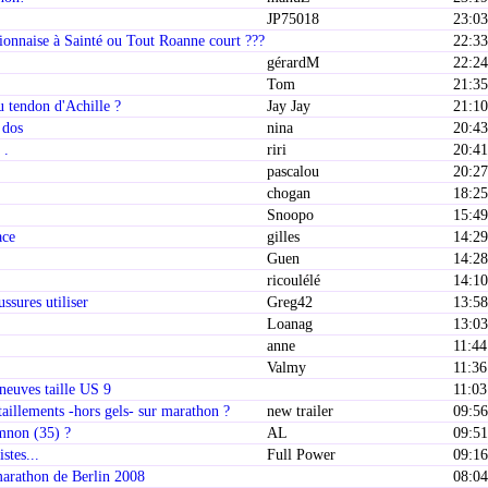
JP75018
23:03
onnaise à Sainté ou Tout Roanne court ???
22:33
gérardM
22:24
Tom
21:35
u tendon d'Achille ?
Jay Jay
21:10
 dos
nina
20:43
 .
riri
20:41
pascalou
20:27
chogan
18:25
Snoopo
15:49
ace
gilles
14:29
Guen
14:28
ricoulélé
14:10
ssures utiliser
Greg42
13:58
Loanag
13:03
anne
11:44
Valmy
11:36
neuves taille US 9
11:03
illements -hors gels- sur marathon ?
new trailer
09:56
mnon (35) ?
AL
09:51
stes...
Full Power
09:16
 marathon de Berlin 2008
08:04