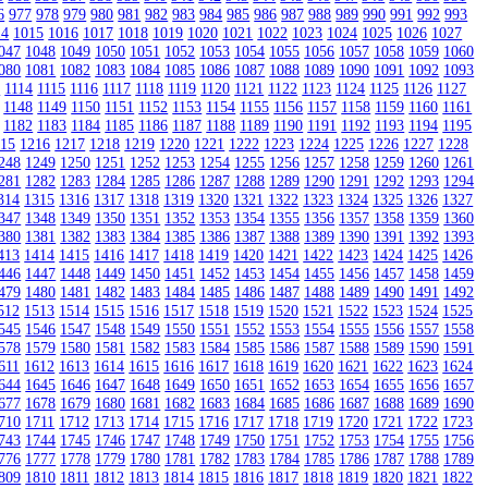
6
977
978
979
980
981
982
983
984
985
986
987
988
989
990
991
992
993
14
1015
1016
1017
1018
1019
1020
1021
1022
1023
1024
1025
1026
1027
047
1048
1049
1050
1051
1052
1053
1054
1055
1056
1057
1058
1059
1060
080
1081
1082
1083
1084
1085
1086
1087
1088
1089
1090
1091
1092
1093
3
1114
1115
1116
1117
1118
1119
1120
1121
1122
1123
1124
1125
1126
1127
1148
1149
1150
1151
1152
1153
1154
1155
1156
1157
1158
1159
1160
1161
1182
1183
1184
1185
1186
1187
1188
1189
1190
1191
1192
1193
1194
1195
215
1216
1217
1218
1219
1220
1221
1222
1223
1224
1225
1226
1227
1228
248
1249
1250
1251
1252
1253
1254
1255
1256
1257
1258
1259
1260
1261
281
1282
1283
1284
1285
1286
1287
1288
1289
1290
1291
1292
1293
1294
314
1315
1316
1317
1318
1319
1320
1321
1322
1323
1324
1325
1326
1327
347
1348
1349
1350
1351
1352
1353
1354
1355
1356
1357
1358
1359
1360
380
1381
1382
1383
1384
1385
1386
1387
1388
1389
1390
1391
1392
1393
413
1414
1415
1416
1417
1418
1419
1420
1421
1422
1423
1424
1425
1426
446
1447
1448
1449
1450
1451
1452
1453
1454
1455
1456
1457
1458
1459
479
1480
1481
1482
1483
1484
1485
1486
1487
1488
1489
1490
1491
1492
512
1513
1514
1515
1516
1517
1518
1519
1520
1521
1522
1523
1524
1525
545
1546
1547
1548
1549
1550
1551
1552
1553
1554
1555
1556
1557
1558
578
1579
1580
1581
1582
1583
1584
1585
1586
1587
1588
1589
1590
1591
611
1612
1613
1614
1615
1616
1617
1618
1619
1620
1621
1622
1623
1624
644
1645
1646
1647
1648
1649
1650
1651
1652
1653
1654
1655
1656
1657
677
1678
1679
1680
1681
1682
1683
1684
1685
1686
1687
1688
1689
1690
710
1711
1712
1713
1714
1715
1716
1717
1718
1719
1720
1721
1722
1723
743
1744
1745
1746
1747
1748
1749
1750
1751
1752
1753
1754
1755
1756
776
1777
1778
1779
1780
1781
1782
1783
1784
1785
1786
1787
1788
1789
809
1810
1811
1812
1813
1814
1815
1816
1817
1818
1819
1820
1821
1822