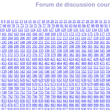
Forum de discussion cour
7
8
9
10
11
12
13
14
15
16
17
18
19
20
21
22
23
24
25
26
27
28
29
30
31
32
3
67
68
69
70
71
72
73
74
75
76
77
78
79
80
81
82
83
84
85
86
87
88
89
90
91
119
120
121
122
123
124
125
126
127
128
129
130
131
132
133
134
135
136
0
161
162
163
164
165
166
167
168
169
170
171
172
173
174
175
176
177
17
2
203
204
205
206
207
208
209
210
211
212
213
214
215
216
217
218
219
22
4
245
246
247
248
249
250
251
252
253
254
255
256
257
258
259
260
261
26
6
287
288
289
290
291
292
293
294
295
296
297
298
299
300
301
302
303
30
8
329
330
331
332
333
334
335
336
337
338
339
340
341
342
343
344
345
34
0
371
372
373
374
375
376
377
378
379
380
381
382
383
384
385
386
387
38
2
413
414
415
416
417
418
419
420
421
422
423
424
425
426
427
428
429
43
4
455
456
457
458
459
460
461
462
463
464
465
466
467
468
469
470
471
47
6
497
498
499
500
501
502
503
504
505
506
507
508
509
510
511
512
513
51
8
539
540
541
542
543
544
545
546
547
548
549
550
551
552
553
554
555
55
0
581
582
583
584
585
586
587
588
589
590
591
592
593
594
595
596
597
59
2
623
624
625
626
627
628
629
630
631
632
633
634
635
636
637
638
639
64
4
665
666
667
668
669
670
671
672
673
674
675
676
677
678
679
680
681
68
6
707
708
709
710
711
712
713
714
715
716
717
718
719
720
721
722
723
72
8
749
750
751
752
753
754
755
756
757
758
759
760
761
762
763
764
765
76
0
791
792
793
794
795
796
797
798
799
800
801
802
803
804
805
806
807
80
2
833
834
835
836
837
838
839
840
841
842
843
844
845
846
847
848
849
85
4
875
876
877
878
879
880
881
882
883
884
885
886
887
888
889
890
891
89
6
917
918
919
920
921
922
923
924
925
926
927
928
929
930
931
932
933
93