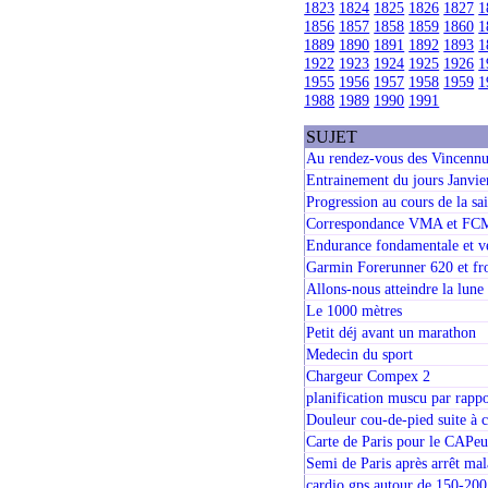
1823
1824
1825
1826
1827
1
1856
1857
1858
1859
1860
1
1889
1890
1891
1892
1893
1
1922
1923
1924
1925
1926
1
1955
1956
1957
1958
1959
1
1988
1989
1990
1991
SUJET
Au rendez-vous des Vincenn
Entrainement du jours Janvie
Progression au cours de la sa
Correspondance VMA et FC
Endurance fondamentale et v
Garmin Forerunner 620 et fr
Allons-nous atteindre la lun
Le 1000 mètres
Petit déj avant un marathon
Medecin du sport
Chargeur Compex 2
planification muscu par rappo
Douleur cou-de-pied suite à 
Carte de Paris pour le CAPeur 
Semi de Paris après arrêt mala
cardio gps autour de 150-200