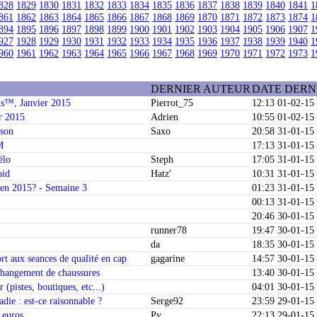
828
1829
1830
1831
1832
1833
1834
1835
1836
1837
1838
1839
1840
1841
1
861
1862
1863
1864
1865
1866
1867
1868
1869
1870
1871
1872
1873
1874
1
894
1895
1896
1897
1898
1899
1900
1901
1902
1903
1904
1905
1906
1907
1
927
1928
1929
1930
1931
1932
1933
1934
1935
1936
1937
1938
1939
1940
1
960
1961
1962
1963
1964
1965
1966
1967
1968
1969
1970
1971
1972
1973
1
DERNIER AUTEUR
DATE DERN
us™, Janvier 2015
Pierrot_75
12:13 01-02-15
r 2015
Adrien
10:55 01-02-15
ison
Saxo
20:58 31-01-15
M
17:13 31-01-15
élo
Steph
17:05 31-01-15
oid
Hatz'
10:31 31-01-15
e en 2015? - Semaine 3
01:23 31-01-15
00:13 31-01-15
20:46 30-01-15
runner78
19:47 30-01-15
da
18:35 30-01-15
rt aux seances de qualité en cap
gagarine
14:57 30-01-15
changement de chaussures
13:40 30-01-15
(pistes, boutiques, etc...)
04:01 30-01-15
die : est-ce raisonnable ?
Serge92
23:59 29-01-15
 euros
Py
22:13 29-01-15