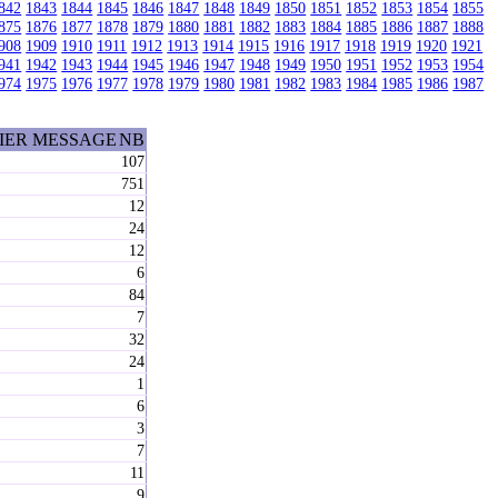
842
1843
1844
1845
1846
1847
1848
1849
1850
1851
1852
1853
1854
1855
875
1876
1877
1878
1879
1880
1881
1882
1883
1884
1885
1886
1887
1888
908
1909
1910
1911
1912
1913
1914
1915
1916
1917
1918
1919
1920
1921
941
1942
1943
1944
1945
1946
1947
1948
1949
1950
1951
1952
1953
1954
974
1975
1976
1977
1978
1979
1980
1981
1982
1983
1984
1985
1986
1987
IER MESSAGE
NB
107
751
12
24
12
6
84
7
32
24
1
6
3
7
11
9