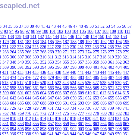
seapied.net
3
34
35
36
37
38
39
40
41
42
43
44
45
46
47
48
49
50
51
52
53
54
55
56
57
92
93
94
95
96
97
98
99
100
101
102
103
104
105
106
107
108
109
110
111
137
138
139
140
141
142
143
144
145
146
147
148
149
150
151
152
153
8
179
180
181
182
183
184
185
186
187
188
189
190
191
192
193
194
195
0
221
222
223
224
225
226
227
228
229
230
231
232
233
234
235
236
237
2
263
264
265
266
267
268
269
270
271
272
273
274
275
276
277
278
279
4
305
306
307
308
309
310
311
312
313
314
315
316
317
318
319
320
321
6
347
348
349
350
351
352
353
354
355
356
357
358
359
360
361
362
363
8
389
390
391
392
393
394
395
396
397
398
399
400
401
402
403
404
405
0
431
432
433
434
435
436
437
438
439
440
441
442
443
444
445
446
447
2
473
474
475
476
477
478
479
480
481
482
483
484
485
486
487
488
489
4
515
516
517
518
519
520
521
522
523
524
525
526
527
528
529
530
531
6
557
558
559
560
561
562
563
564
565
566
567
568
569
570
571
572
573
8
599
600
601
602
603
604
605
606
607
608
609
610
611
612
613
614
615
0
641
642
643
644
645
646
647
648
649
650
651
652
653
654
655
656
657
2
683
684
685
686
687
688
689
690
691
692
693
694
695
696
697
698
699
4
725
726
727
728
729
730
731
732
733
734
735
736
737
738
739
740
741
6
767
768
769
770
771
772
773
774
775
776
777
778
779
780
781
782
783
8
809
810
811
812
813
814
815
816
817
818
819
820
821
822
823
824
825
0
851
852
853
854
855
856
857
858
859
860
861
862
863
864
865
866
867
2
893
894
895
896
897
898
899
900
901
902
903
904
905
906
907
908
909
4
935
936
937
938
939
940
941
942
943
944
945
946
947
948
949
950
951