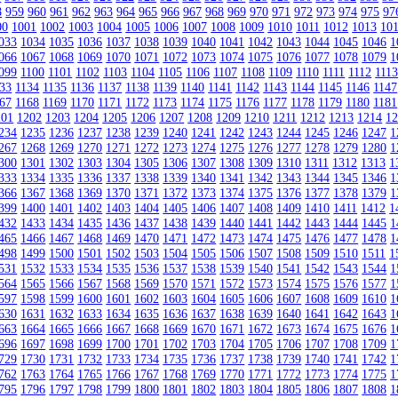
8
959
960
961
962
963
964
965
966
967
968
969
970
971
972
973
974
975
97
00
1001
1002
1003
1004
1005
1006
1007
1008
1009
1010
1011
1012
1013
10
033
1034
1035
1036
1037
1038
1039
1040
1041
1042
1043
1044
1045
1046
1
066
1067
1068
1069
1070
1071
1072
1073
1074
1075
1076
1077
1078
1079
1
099
1100
1101
1102
1103
1104
1105
1106
1107
1108
1109
1110
1111
1112
111
33
1134
1135
1136
1137
1138
1139
1140
1141
1142
1143
1144
1145
1146
1147
67
1168
1169
1170
1171
1172
1173
1174
1175
1176
1177
1178
1179
1180
1181
201
1202
1203
1204
1205
1206
1207
1208
1209
1210
1211
1212
1213
1214
1
234
1235
1236
1237
1238
1239
1240
1241
1242
1243
1244
1245
1246
1247
1
267
1268
1269
1270
1271
1272
1273
1274
1275
1276
1277
1278
1279
1280
1
300
1301
1302
1303
1304
1305
1306
1307
1308
1309
1310
1311
1312
1313
1
333
1334
1335
1336
1337
1338
1339
1340
1341
1342
1343
1344
1345
1346
1
366
1367
1368
1369
1370
1371
1372
1373
1374
1375
1376
1377
1378
1379
1
399
1400
1401
1402
1403
1404
1405
1406
1407
1408
1409
1410
1411
1412
1
432
1433
1434
1435
1436
1437
1438
1439
1440
1441
1442
1443
1444
1445
1
465
1466
1467
1468
1469
1470
1471
1472
1473
1474
1475
1476
1477
1478
1
498
1499
1500
1501
1502
1503
1504
1505
1506
1507
1508
1509
1510
1511
1
531
1532
1533
1534
1535
1536
1537
1538
1539
1540
1541
1542
1543
1544
1
564
1565
1566
1567
1568
1569
1570
1571
1572
1573
1574
1575
1576
1577
1
597
1598
1599
1600
1601
1602
1603
1604
1605
1606
1607
1608
1609
1610
1
630
1631
1632
1633
1634
1635
1636
1637
1638
1639
1640
1641
1642
1643
1
663
1664
1665
1666
1667
1668
1669
1670
1671
1672
1673
1674
1675
1676
1
696
1697
1698
1699
1700
1701
1702
1703
1704
1705
1706
1707
1708
1709
1
729
1730
1731
1732
1733
1734
1735
1736
1737
1738
1739
1740
1741
1742
1
762
1763
1764
1765
1766
1767
1768
1769
1770
1771
1772
1773
1774
1775
1
795
1796
1797
1798
1799
1800
1801
1802
1803
1804
1805
1806
1807
1808
1