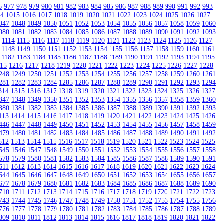
6
977
978
979
980
981
982
983
984
985
986
987
988
989
990
991
992
993
14
1015
1016
1017
1018
1019
1020
1021
1022
1023
1024
1025
1026
1027
047
1048
1049
1050
1051
1052
1053
1054
1055
1056
1057
1058
1059
1060
080
1081
1082
1083
1084
1085
1086
1087
1088
1089
1090
1091
1092
1093
3
1114
1115
1116
1117
1118
1119
1120
1121
1122
1123
1124
1125
1126
1127
1148
1149
1150
1151
1152
1153
1154
1155
1156
1157
1158
1159
1160
1161
1182
1183
1184
1185
1186
1187
1188
1189
1190
1191
1192
1193
1194
1195
215
1216
1217
1218
1219
1220
1221
1222
1223
1224
1225
1226
1227
1228
248
1249
1250
1251
1252
1253
1254
1255
1256
1257
1258
1259
1260
1261
281
1282
1283
1284
1285
1286
1287
1288
1289
1290
1291
1292
1293
1294
314
1315
1316
1317
1318
1319
1320
1321
1322
1323
1324
1325
1326
1327
347
1348
1349
1350
1351
1352
1353
1354
1355
1356
1357
1358
1359
1360
380
1381
1382
1383
1384
1385
1386
1387
1388
1389
1390
1391
1392
1393
413
1414
1415
1416
1417
1418
1419
1420
1421
1422
1423
1424
1425
1426
446
1447
1448
1449
1450
1451
1452
1453
1454
1455
1456
1457
1458
1459
479
1480
1481
1482
1483
1484
1485
1486
1487
1488
1489
1490
1491
1492
512
1513
1514
1515
1516
1517
1518
1519
1520
1521
1522
1523
1524
1525
545
1546
1547
1548
1549
1550
1551
1552
1553
1554
1555
1556
1557
1558
578
1579
1580
1581
1582
1583
1584
1585
1586
1587
1588
1589
1590
1591
611
1612
1613
1614
1615
1616
1617
1618
1619
1620
1621
1622
1623
1624
644
1645
1646
1647
1648
1649
1650
1651
1652
1653
1654
1655
1656
1657
677
1678
1679
1680
1681
1682
1683
1684
1685
1686
1687
1688
1689
1690
710
1711
1712
1713
1714
1715
1716
1717
1718
1719
1720
1721
1722
1723
743
1744
1745
1746
1747
1748
1749
1750
1751
1752
1753
1754
1755
1756
776
1777
1778
1779
1780
1781
1782
1783
1784
1785
1786
1787
1788
1789
809
1810
1811
1812
1813
1814
1815
1816
1817
1818
1819
1820
1821
1822