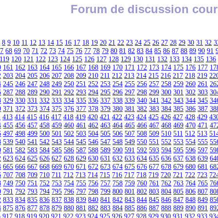
Forum de discussion cour
7
8
9
10
11
12
13
14
15
16
17
18
19
20
21
22
23
24
25
26
27
28
29
30
31
32
3
67
68
69
70
71
72
73
74
75
76
77
78
79
80
81
82
83
84
85
86
87
88
89
90
91
119
120
121
122
123
124
125
126
127
128
129
130
131
132
133
134
135
136
0
161
162
163
164
165
166
167
168
169
170
171
172
173
174
175
176
177
17
2
203
204
205
206
207
208
209
210
211
212
213
214
215
216
217
218
219
22
4
245
246
247
248
249
250
251
252
253
254
255
256
257
258
259
260
261
26
6
287
288
289
290
291
292
293
294
295
296
297
298
299
300
301
302
303
30
8
329
330
331
332
333
334
335
336
337
338
339
340
341
342
343
344
345
34
0
371
372
373
374
375
376
377
378
379
380
381
382
383
384
385
386
387
38
2
413
414
415
416
417
418
419
420
421
422
423
424
425
426
427
428
429
43
4
455
456
457
458
459
460
461
462
463
464
465
466
467
468
469
470
471
47
6
497
498
499
500
501
502
503
504
505
506
507
508
509
510
511
512
513
51
8
539
540
541
542
543
544
545
546
547
548
549
550
551
552
553
554
555
55
0
581
582
583
584
585
586
587
588
589
590
591
592
593
594
595
596
597
59
2
623
624
625
626
627
628
629
630
631
632
633
634
635
636
637
638
639
64
4
665
666
667
668
669
670
671
672
673
674
675
676
677
678
679
680
681
68
6
707
708
709
710
711
712
713
714
715
716
717
718
719
720
721
722
723
72
8
749
750
751
752
753
754
755
756
757
758
759
760
761
762
763
764
765
76
0
791
792
793
794
795
796
797
798
799
800
801
802
803
804
805
806
807
80
2
833
834
835
836
837
838
839
840
841
842
843
844
845
846
847
848
849
85
4
875
876
877
878
879
880
881
882
883
884
885
886
887
888
889
890
891
89
6
917
918
919
920
921
922
923
924
925
926
927
928
929
930
931
932
933
93