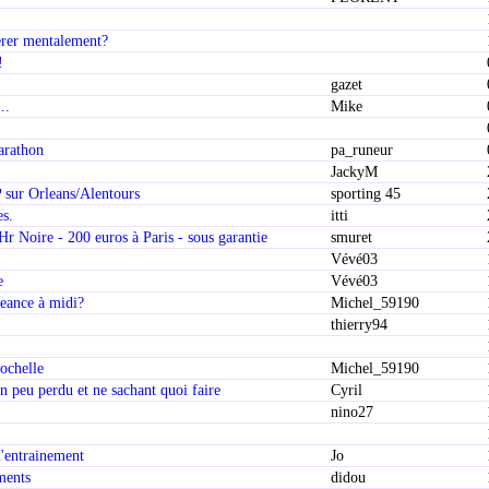
erer mentalement?
!
gazet
..
Mike
arathon
pa_runeur
JackyM
sur Orleans/Alentours
sporting 45
es.
itti
 Noire - 200 euros à Paris - sous garantie
smuret
Vévé03
e
Vévé03
eance à midi?
Michel_59190
thierry94
ochelle
Michel_59190
un peu perdu et ne sachant quoi faire
Cyril
nino27
l'entrainement
Jo
ments
didou