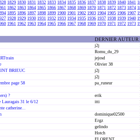
828
1829
1830
1831
1832
1833
1834
1835
1836
1837
1838
1839
1840
1841
1
861
1862
1863
1864
1865
1866
1867
1868
1869
1870
1871
1872
1873
1874
1
894
1895
1896
1897
1898
1899
1900
1901
1902
1903
1904
1905
1906
1907
1
927
1928
1929
1930
1931
1932
1933
1934
1935
1936
1937
1938
1939
1940
1
960
1961
1962
1963
1964
1965
1966
1967
1968
1969
1970
1971
1972
1973
1
DERNIER AUTEUR
j2j
Romu_du_29
RTtrain
jejosd
e
Olivier 38
AINT BRIEUC
j2j
j2j
embre page 58
pa_runeur
ers) ?
erik
 Lauragais 31 le 6/12
itti
nte catherine...
n
dominique02500
Ergz
gelindo
Hotch
FLORENT