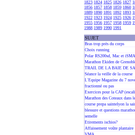
1823
1824
1825
1826
1827
1
1856
1857
1858
1859
1860
1
1889
1890
1891
1892
1893
1
1922
1923
1924
1925
1926
1
1955
1956
1957
1958
1959
1
1988
1989
1990
1991
SUJET
Bras trop près du corps
Choix running
Polar RS200sd, Mac et iSMA
Marathon Ekiden de Grenobl
TRAIL DE LA BAIE DE S
Séance la veille de la course
L'Equipe Magazine du 7 nov
fractionné ou pas
Exercices pour la CAP (escali
Marathon des Coteaux dans le
course prepa saintelyon la sai
blessure et questions maratho
semelle
Etirements ischios?
Affaissement voûte plantaire
VMA