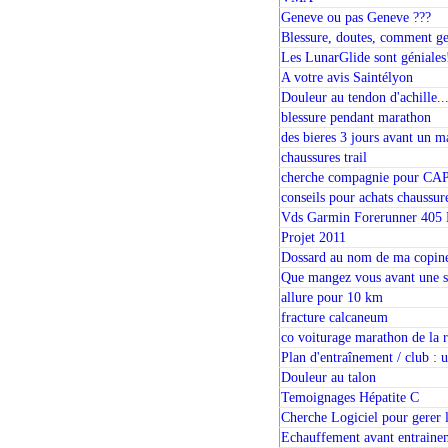
Geneve ou pas Geneve ???
Blessure, doutes, comment g
Les LunarGlide sont géniales
A votre avis Saintélyon
Douleur au tendon d'achille...
blessure pendant marathon
des bieres 3 jours avant un m
chaussures trail
cherche compagnie pour CAP 
conseils pour achats chaussur
Vds Garmin Forerunner 405 Hr
Projet 2011
Dossard au nom de ma copin
Que mangez vous avant une s
allure pour 10 km
fracture calcaneum
co voiturage marathon de la r
Plan d'entraînement / club : 
Douleur au talon
Temoignages Hépatite C
Cherche Logiciel pour gerer 
Echauffement avant entraine