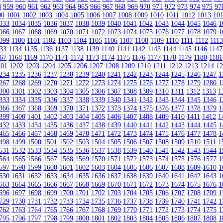
8
959
960
961
962
963
964
965
966
967
968
969
970
971
972
973
974
975
97
00
1001
1002
1003
1004
1005
1006
1007
1008
1009
1010
1011
1012
1013
10
033
1034
1035
1036
1037
1038
1039
1040
1041
1042
1043
1044
1045
1046
1
066
1067
1068
1069
1070
1071
1072
1073
1074
1075
1076
1077
1078
1079
1
099
1100
1101
1102
1103
1104
1105
1106
1107
1108
1109
1110
1111
1112
111
33
1134
1135
1136
1137
1138
1139
1140
1141
1142
1143
1144
1145
1146
1147
67
1168
1169
1170
1171
1172
1173
1174
1175
1176
1177
1178
1179
1180
1181
201
1202
1203
1204
1205
1206
1207
1208
1209
1210
1211
1212
1213
1214
1
234
1235
1236
1237
1238
1239
1240
1241
1242
1243
1244
1245
1246
1247
1
267
1268
1269
1270
1271
1272
1273
1274
1275
1276
1277
1278
1279
1280
1
300
1301
1302
1303
1304
1305
1306
1307
1308
1309
1310
1311
1312
1313
1
333
1334
1335
1336
1337
1338
1339
1340
1341
1342
1343
1344
1345
1346
1
366
1367
1368
1369
1370
1371
1372
1373
1374
1375
1376
1377
1378
1379
1
399
1400
1401
1402
1403
1404
1405
1406
1407
1408
1409
1410
1411
1412
1
432
1433
1434
1435
1436
1437
1438
1439
1440
1441
1442
1443
1444
1445
1
465
1466
1467
1468
1469
1470
1471
1472
1473
1474
1475
1476
1477
1478
1
498
1499
1500
1501
1502
1503
1504
1505
1506
1507
1508
1509
1510
1511
1
531
1532
1533
1534
1535
1536
1537
1538
1539
1540
1541
1542
1543
1544
1
564
1565
1566
1567
1568
1569
1570
1571
1572
1573
1574
1575
1576
1577
1
597
1598
1599
1600
1601
1602
1603
1604
1605
1606
1607
1608
1609
1610
1
630
1631
1632
1633
1634
1635
1636
1637
1638
1639
1640
1641
1642
1643
1
663
1664
1665
1666
1667
1668
1669
1670
1671
1672
1673
1674
1675
1676
1
696
1697
1698
1699
1700
1701
1702
1703
1704
1705
1706
1707
1708
1709
1
729
1730
1731
1732
1733
1734
1735
1736
1737
1738
1739
1740
1741
1742
1
762
1763
1764
1765
1766
1767
1768
1769
1770
1771
1772
1773
1774
1775
1
795
1796
1797
1798
1799
1800
1801
1802
1803
1804
1805
1806
1807
1808
1