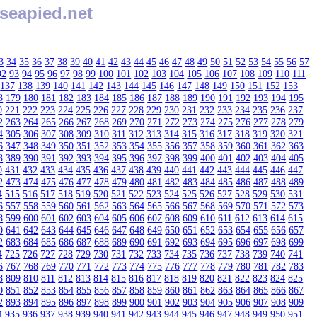
seapied.net
3
34
35
36
37
38
39
40
41
42
43
44
45
46
47
48
49
50
51
52
53
54
55
56
57
92
93
94
95
96
97
98
99
100
101
102
103
104
105
106
107
108
109
110
111
137
138
139
140
141
142
143
144
145
146
147
148
149
150
151
152
153
8
179
180
181
182
183
184
185
186
187
188
189
190
191
192
193
194
195
0
221
222
223
224
225
226
227
228
229
230
231
232
233
234
235
236
237
2
263
264
265
266
267
268
269
270
271
272
273
274
275
276
277
278
279
4
305
306
307
308
309
310
311
312
313
314
315
316
317
318
319
320
321
6
347
348
349
350
351
352
353
354
355
356
357
358
359
360
361
362
363
8
389
390
391
392
393
394
395
396
397
398
399
400
401
402
403
404
405
0
431
432
433
434
435
436
437
438
439
440
441
442
443
444
445
446
447
2
473
474
475
476
477
478
479
480
481
482
483
484
485
486
487
488
489
4
515
516
517
518
519
520
521
522
523
524
525
526
527
528
529
530
531
6
557
558
559
560
561
562
563
564
565
566
567
568
569
570
571
572
573
8
599
600
601
602
603
604
605
606
607
608
609
610
611
612
613
614
615
0
641
642
643
644
645
646
647
648
649
650
651
652
653
654
655
656
657
2
683
684
685
686
687
688
689
690
691
692
693
694
695
696
697
698
699
4
725
726
727
728
729
730
731
732
733
734
735
736
737
738
739
740
741
6
767
768
769
770
771
772
773
774
775
776
777
778
779
780
781
782
783
8
809
810
811
812
813
814
815
816
817
818
819
820
821
822
823
824
825
0
851
852
853
854
855
856
857
858
859
860
861
862
863
864
865
866
867
2
893
894
895
896
897
898
899
900
901
902
903
904
905
906
907
908
909
4
935
936
937
938
939
940
941
942
943
944
945
946
947
948
949
950
951