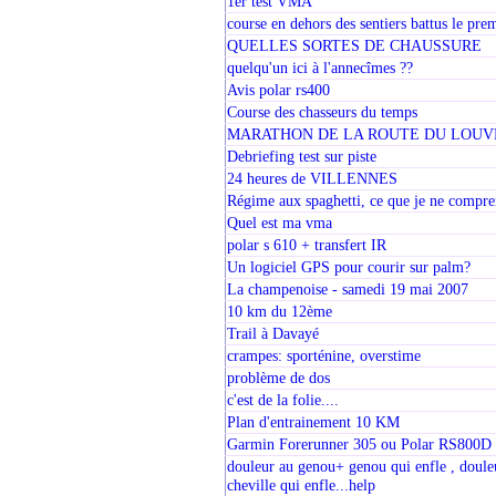
1er test VMA
course en dehors des sentiers battus le prem
QUELLES SORTES DE CHAUSSURE
quelqu'un ici à l'annecîmes ??
Avis polar rs400
Course des chasseurs du temps
MARATHON DE LA ROUTE DU LOUVR
Debriefing test sur piste
24 heures de VILLENNES
Régime aux spaghetti, ce que je ne compre
Quel est ma vma
polar s 610 + transfert IR
Un logiciel GPS pour courir sur palm?
La champenoise - samedi 19 mai 2007
10 km du 12ème
Trail à Davayé
crampes: sporténine, overstime
problème de dos
c'est de la folie....
Plan d'entrainement 10 KM
Garmin Forerunner 305 ou Polar RS800D
douleur au genou+ genou qui enfle , douleu
cheville qui enfle...help