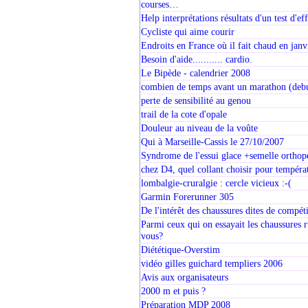
courses…
Help interprétations résultats d'un test d'eff
Cycliste qui aime courir
Endroits en France où il fait chaud en janv
Besoin d'aide........... cardio.
Le Bipède - calendrier 2008
combien de temps avant un marathon (debu
perte de sensibilité au genou
trail de la cote d'opale
Douleur au niveau de la voûte
Qui à Marseille-Cassis le 27/10/2007
Syndrome de l'essui glace +semelle orthop
chez D4, quel collant choisir pour températ
lombalgie-cruralgie : cercle vicieux :-(
Garmin Forerunner 305
De l'intérêt des chaussures dites de compét
Parmi ceux qui on essayait les chaussures
vous?
Diététique-Overstim
vidéo gilles guichard templiers 2006
Avis aux organisateurs
2000 m et puis ?
Préparation MDP 2008