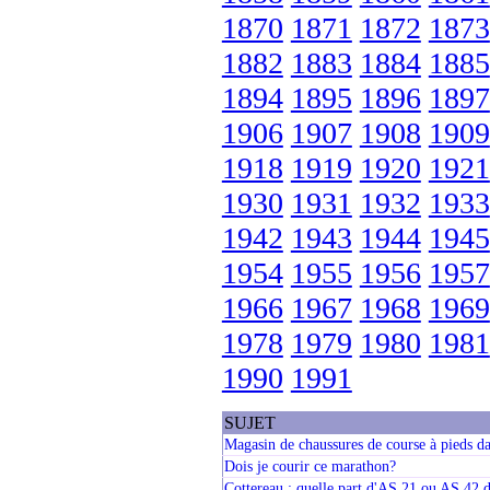
1870
1871
1872
1873
1882
1883
1884
1885
1894
1895
1896
1897
1906
1907
1908
1909
1918
1919
1920
1921
1930
1931
1932
1933
1942
1943
1944
1945
1954
1955
1956
1957
1966
1967
1968
1969
1978
1979
1980
1981
1990
1991
SUJET
Magasin de chaussures de course à pieds da
Dois je courir ce marathon?
Cottereau : quelle part d'AS 21 ou AS 42 d