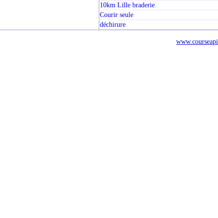
10km Lille braderie
Courir seule
déchirure
www.courseapi