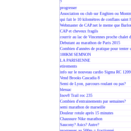
?
progresser
Association ou club sur Enghien ou Mont
qui fait le 10 kilomètres de conflans saint
Webmaster de CAP.net le meme que Barlo
CAP et cheveux fragils
courrir au lac de Vincennes proche chalet d
Debutant au marathon de Paris 2015
Combien d'années de pratique pour tenter
100KM SEMNON
LA PARISIENNE
etirements
info sur le nouveau cardio Sigma RC 1209
Vend Brooks Cascadia 8
Semi de Lyon, parcours roulant ou pas?
blessac
Inov8 Trail roc 235
Combien d'entrainements par semaines?
semi marathon de marseille
Douleur rotule après 15 minutes
Chaussure Nike marathon
Saucony? Asics? Autre?
progresser au 500m = fractionné