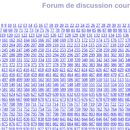
Forum de discussion cour
7
8
9
10
11
12
13
14
15
16
17
18
19
20
21
22
23
24
25
26
27
28
29
30
31
32
3
67
68
69
70
71
72
73
74
75
76
77
78
79
80
81
82
83
84
85
86
87
88
89
90
91
119
120
121
122
123
124
125
126
127
128
129
130
131
132
133
134
135
136
0
161
162
163
164
165
166
167
168
169
170
171
172
173
174
175
176
177
17
2
203
204
205
206
207
208
209
210
211
212
213
214
215
216
217
218
219
22
4
245
246
247
248
249
250
251
252
253
254
255
256
257
258
259
260
261
26
6
287
288
289
290
291
292
293
294
295
296
297
298
299
300
301
302
303
30
8
329
330
331
332
333
334
335
336
337
338
339
340
341
342
343
344
345
34
0
371
372
373
374
375
376
377
378
379
380
381
382
383
384
385
386
387
38
2
413
414
415
416
417
418
419
420
421
422
423
424
425
426
427
428
429
43
4
455
456
457
458
459
460
461
462
463
464
465
466
467
468
469
470
471
47
6
497
498
499
500
501
502
503
504
505
506
507
508
509
510
511
512
513
51
8
539
540
541
542
543
544
545
546
547
548
549
550
551
552
553
554
555
55
0
581
582
583
584
585
586
587
588
589
590
591
592
593
594
595
596
597
59
2
623
624
625
626
627
628
629
630
631
632
633
634
635
636
637
638
639
64
4
665
666
667
668
669
670
671
672
673
674
675
676
677
678
679
680
681
68
6
707
708
709
710
711
712
713
714
715
716
717
718
719
720
721
722
723
72
8
749
750
751
752
753
754
755
756
757
758
759
760
761
762
763
764
765
76
0
791
792
793
794
795
796
797
798
799
800
801
802
803
804
805
806
807
80
2
833
834
835
836
837
838
839
840
841
842
843
844
845
846
847
848
849
85
4
875
876
877
878
879
880
881
882
883
884
885
886
887
888
889
890
891
89
6
917
918
919
920
921
922
923
924
925
926
927
928
929
930
931
932
933
93