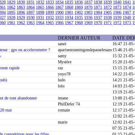
828
1829
1830
1831
1832
1833
1834
1835
1836
1837
1838
1839
1840
1841
1
861
1862
1863
1864
1865
1866
1867
1868
1869
1870
1871
1872
1873
1874
1
894
1895
1896
1897
1898
1899
1900
1901
1902
1903
1904
1905
1906
1907
1
927
1928
1929
1930
1931
1932
1933
1934
1935
1936
1937
1938
1939
1940
1
960
1961
1962
1963
1964
1965
1966
1967
1968
1969
1970
1971
1972
1973
1
DERNIER AUTEUR
DATE DE
sanei
16:47 21-05
esse : gps ou accelerometre ?
aparisenrunningondepasselesaus
15:46 21-05
s
samy
15:32 21-05
Mystère
15:20 21-05
ment rapide
raz
15:15 21-05
yoyo78
14:22 21-05
 pub)
ludo
14:21 21-05
lolo
14:03 21-05
13:19 21-05
int de tout abandonner
imane
13:00 21-05
PhilDefer 74
12:19 21-05
 20 mai
romain
12:17 21-05
12:02 21-05
marie
12:02 21-05
07:35 21-05
de compétition pour les filles
01:15 21-05