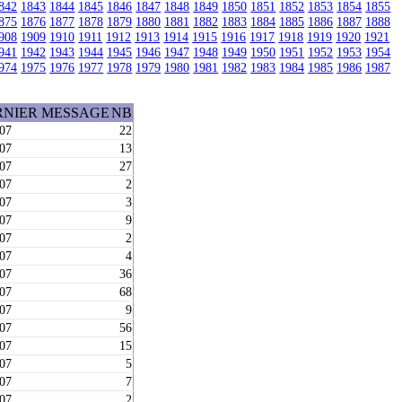
842
1843
1844
1845
1846
1847
1848
1849
1850
1851
1852
1853
1854
1855
875
1876
1877
1878
1879
1880
1881
1882
1883
1884
1885
1886
1887
1888
908
1909
1910
1911
1912
1913
1914
1915
1916
1917
1918
1919
1920
1921
941
1942
1943
1944
1945
1946
1947
1948
1949
1950
1951
1952
1953
1954
974
1975
1976
1977
1978
1979
1980
1981
1982
1983
1984
1985
1986
1987
RNIER MESSAGE
NB
-07
22
-07
13
-07
27
-07
2
-07
3
-07
9
-07
2
-07
4
-07
36
-07
68
-07
9
-07
56
-07
15
-07
5
-07
7
-07
2