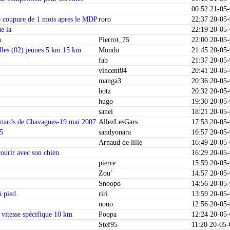
00:52 21-05
ne coupure de 1 mois apres le MDP
roro
22:37 20-05
ue la
22:19 20-05
n
Pierrot_75
22:00 20-05
elles (02) jeunes 5 km 15 km
Mondo
21:45 20-05
fab
21:37 20-05
vincent84
20:41 20-05
manga3
20:36 20-05
botz
20:32 20-05
s
hugo
19:30 20-05
i
sanei
18:21 20-05
rnards de Chavagnes-19 mai 2007
AllezLesGars
17:53 20-05
05
sandyonara
16:57 20-05
Arnaud de lille
16:49 20-05
courir avec son chien
16:29 20-05
pierre
15:59 20-05
Zou`
14:57 20-05
Snoopo
14:56 20-05
 pied.
riri
13:59 20-05
nono
12:56 20-05
 vitesse spécifique 10 km
Poopa
12:24 20-05
Stef95
11:20 20-05-