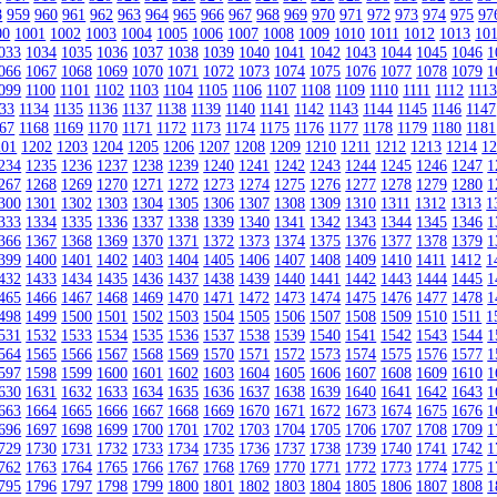
8
959
960
961
962
963
964
965
966
967
968
969
970
971
972
973
974
975
97
00
1001
1002
1003
1004
1005
1006
1007
1008
1009
1010
1011
1012
1013
10
033
1034
1035
1036
1037
1038
1039
1040
1041
1042
1043
1044
1045
1046
1
066
1067
1068
1069
1070
1071
1072
1073
1074
1075
1076
1077
1078
1079
1
099
1100
1101
1102
1103
1104
1105
1106
1107
1108
1109
1110
1111
1112
111
33
1134
1135
1136
1137
1138
1139
1140
1141
1142
1143
1144
1145
1146
1147
67
1168
1169
1170
1171
1172
1173
1174
1175
1176
1177
1178
1179
1180
1181
201
1202
1203
1204
1205
1206
1207
1208
1209
1210
1211
1212
1213
1214
1
234
1235
1236
1237
1238
1239
1240
1241
1242
1243
1244
1245
1246
1247
1
267
1268
1269
1270
1271
1272
1273
1274
1275
1276
1277
1278
1279
1280
1
300
1301
1302
1303
1304
1305
1306
1307
1308
1309
1310
1311
1312
1313
1
333
1334
1335
1336
1337
1338
1339
1340
1341
1342
1343
1344
1345
1346
1
366
1367
1368
1369
1370
1371
1372
1373
1374
1375
1376
1377
1378
1379
1
399
1400
1401
1402
1403
1404
1405
1406
1407
1408
1409
1410
1411
1412
1
432
1433
1434
1435
1436
1437
1438
1439
1440
1441
1442
1443
1444
1445
1
465
1466
1467
1468
1469
1470
1471
1472
1473
1474
1475
1476
1477
1478
1
498
1499
1500
1501
1502
1503
1504
1505
1506
1507
1508
1509
1510
1511
1
531
1532
1533
1534
1535
1536
1537
1538
1539
1540
1541
1542
1543
1544
1
564
1565
1566
1567
1568
1569
1570
1571
1572
1573
1574
1575
1576
1577
1
597
1598
1599
1600
1601
1602
1603
1604
1605
1606
1607
1608
1609
1610
1
630
1631
1632
1633
1634
1635
1636
1637
1638
1639
1640
1641
1642
1643
1
663
1664
1665
1666
1667
1668
1669
1670
1671
1672
1673
1674
1675
1676
1
696
1697
1698
1699
1700
1701
1702
1703
1704
1705
1706
1707
1708
1709
1
729
1730
1731
1732
1733
1734
1735
1736
1737
1738
1739
1740
1741
1742
1
762
1763
1764
1765
1766
1767
1768
1769
1770
1771
1772
1773
1774
1775
1
795
1796
1797
1798
1799
1800
1801
1802
1803
1804
1805
1806
1807
1808
1