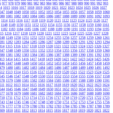
6
977
978
979
980
981
982
983
984
985
986
987
988
989
990
991
992
993
14
1015
1016
1017
1018
1019
1020
1021
1022
1023
1024
1025
1026
1027
047
1048
1049
1050
1051
1052
1053
1054
1055
1056
1057
1058
1059
1060
080
1081
1082
1083
1084
1085
1086
1087
1088
1089
1090
1091
1092
1093
3
1114
1115
1116
1117
1118
1119
1120
1121
1122
1123
1124
1125
1126
1127
1148
1149
1150
1151
1152
1153
1154
1155
1156
1157
1158
1159
1160
1161
1182
1183
1184
1185
1186
1187
1188
1189
1190
1191
1192
1193
1194
1195
215
1216
1217
1218
1219
1220
1221
1222
1223
1224
1225
1226
1227
1228
248
1249
1250
1251
1252
1253
1254
1255
1256
1257
1258
1259
1260
1261
281
1282
1283
1284
1285
1286
1287
1288
1289
1290
1291
1292
1293
1294
314
1315
1316
1317
1318
1319
1320
1321
1322
1323
1324
1325
1326
1327
347
1348
1349
1350
1351
1352
1353
1354
1355
1356
1357
1358
1359
1360
380
1381
1382
1383
1384
1385
1386
1387
1388
1389
1390
1391
1392
1393
413
1414
1415
1416
1417
1418
1419
1420
1421
1422
1423
1424
1425
1426
446
1447
1448
1449
1450
1451
1452
1453
1454
1455
1456
1457
1458
1459
479
1480
1481
1482
1483
1484
1485
1486
1487
1488
1489
1490
1491
1492
512
1513
1514
1515
1516
1517
1518
1519
1520
1521
1522
1523
1524
1525
545
1546
1547
1548
1549
1550
1551
1552
1553
1554
1555
1556
1557
1558
578
1579
1580
1581
1582
1583
1584
1585
1586
1587
1588
1589
1590
1591
611
1612
1613
1614
1615
1616
1617
1618
1619
1620
1621
1622
1623
1624
644
1645
1646
1647
1648
1649
1650
1651
1652
1653
1654
1655
1656
1657
677
1678
1679
1680
1681
1682
1683
1684
1685
1686
1687
1688
1689
1690
710
1711
1712
1713
1714
1715
1716
1717
1718
1719
1720
1721
1722
1723
743
1744
1745
1746
1747
1748
1749
1750
1751
1752
1753
1754
1755
1756
776
1777
1778
1779
1780
1781
1782
1783
1784
1785
1786
1787
1788
1789
809
1810
1811
1812
1813
1814
1815
1816
1817
1818
1819
1820
1821
1822