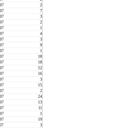
-07
2
-07
7
-07
3
-07
2
-07
1
-07
4
-07
3
-07
9
-07
1
-07
18
-07
18
-07
52
-07
16
-07
3
-07
15
-07
2
-07
24
-07
13
-07
11
-07
1
-07
19
07
3