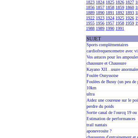
1823
1824
1825
1826
1827
1
1856
1857
1858
1859
1860
1
1889
1890
1891
1892
1893
1
1922
1923
1924
1925
1926
1
1955
1956
1957
1958
1959
1
1988
1989
1990
1991
SUJET
Sports complémentaires
cardiofrequencemetre avec vit
Vos astuces pour les ampoule
chaussure et Chaussure
Kayano XII...usure anormale
Foulée Osnyssoise
Foulées de Bussy (un peu de
10km
ultra
Aidez une coureuse sur le po
perdre du poids
Sortie canal de l'ourcq 19 ou
Estimation de performances
trail nantais
aponevrosite ?
chaussures d'entrainement et 