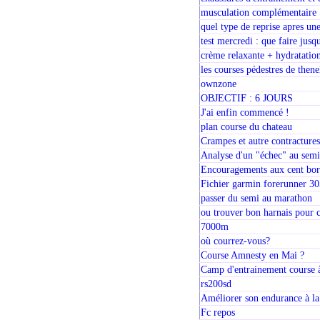
musculation complémentaire
quel type de reprise apres u
test mercredi : que faire jusq
crème relaxante + hydratatio
les courses pédestres de then
ownzone
OBJECTIF : 6 JOURS
J'ai enfin commencé !
plan course du chateau
Crampes et autre contracture
Analyse d'un "échec" au sem
Encouragements aux cent bo
Fichier garmin forerunner 3
passer du semi au marathon
ou trouver bon harnais pour 
7000m
où courrez-vous?
Course Amnesty en Mai ?
Camp d'entrainement course à
rs200sd
Améliorer son endurance à la
Fc repos