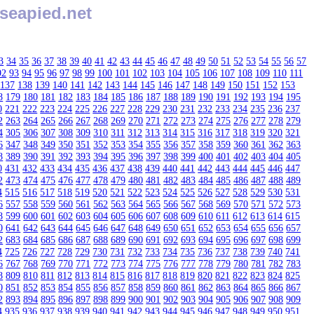
seapied.net
3
34
35
36
37
38
39
40
41
42
43
44
45
46
47
48
49
50
51
52
53
54
55
56
57
92
93
94
95
96
97
98
99
100
101
102
103
104
105
106
107
108
109
110
111
137
138
139
140
141
142
143
144
145
146
147
148
149
150
151
152
153
8
179
180
181
182
183
184
185
186
187
188
189
190
191
192
193
194
195
0
221
222
223
224
225
226
227
228
229
230
231
232
233
234
235
236
237
2
263
264
265
266
267
268
269
270
271
272
273
274
275
276
277
278
279
4
305
306
307
308
309
310
311
312
313
314
315
316
317
318
319
320
321
6
347
348
349
350
351
352
353
354
355
356
357
358
359
360
361
362
363
8
389
390
391
392
393
394
395
396
397
398
399
400
401
402
403
404
405
0
431
432
433
434
435
436
437
438
439
440
441
442
443
444
445
446
447
2
473
474
475
476
477
478
479
480
481
482
483
484
485
486
487
488
489
4
515
516
517
518
519
520
521
522
523
524
525
526
527
528
529
530
531
6
557
558
559
560
561
562
563
564
565
566
567
568
569
570
571
572
573
8
599
600
601
602
603
604
605
606
607
608
609
610
611
612
613
614
615
0
641
642
643
644
645
646
647
648
649
650
651
652
653
654
655
656
657
2
683
684
685
686
687
688
689
690
691
692
693
694
695
696
697
698
699
4
725
726
727
728
729
730
731
732
733
734
735
736
737
738
739
740
741
6
767
768
769
770
771
772
773
774
775
776
777
778
779
780
781
782
783
8
809
810
811
812
813
814
815
816
817
818
819
820
821
822
823
824
825
0
851
852
853
854
855
856
857
858
859
860
861
862
863
864
865
866
867
2
893
894
895
896
897
898
899
900
901
902
903
904
905
906
907
908
909
4
935
936
937
938
939
940
941
942
943
944
945
946
947
948
949
950
951