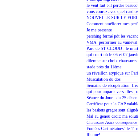
le vent fait t-il perdre beauc
vous courez avec quel cardio
NOUVELLE SUR LE FOR
Comment améliorer mes per
Je me presente
pershing fermé pdt les vacance
VMA: performer au vaméval
Parc de ST CLOUD : le must p
qui court où le 06 et 07 janv
dilemne sur choix chaussures
stade près du 11ème
un réveillon atypique sur Pari
Musculation du dos
Semaine de récupération: fré
qui pour unparis versailles , 
Séance du Jour : du 25 déce
Certificat pour la CAP valabl
les baskets gregre sont aligné
Mal au genou droit: ma solut
Chaussure Asics consequence 
Foulées Castinétaines" le 
Rhume!