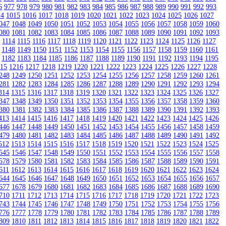
6
977
978
979
980
981
982
983
984
985
986
987
988
989
990
991
992
993
14
1015
1016
1017
1018
1019
1020
1021
1022
1023
1024
1025
1026
1027
047
1048
1049
1050
1051
1052
1053
1054
1055
1056
1057
1058
1059
1060
080
1081
1082
1083
1084
1085
1086
1087
1088
1089
1090
1091
1092
1093
3
1114
1115
1116
1117
1118
1119
1120
1121
1122
1123
1124
1125
1126
1127
1148
1149
1150
1151
1152
1153
1154
1155
1156
1157
1158
1159
1160
1161
1182
1183
1184
1185
1186
1187
1188
1189
1190
1191
1192
1193
1194
1195
215
1216
1217
1218
1219
1220
1221
1222
1223
1224
1225
1226
1227
1228
248
1249
1250
1251
1252
1253
1254
1255
1256
1257
1258
1259
1260
1261
281
1282
1283
1284
1285
1286
1287
1288
1289
1290
1291
1292
1293
1294
314
1315
1316
1317
1318
1319
1320
1321
1322
1323
1324
1325
1326
1327
347
1348
1349
1350
1351
1352
1353
1354
1355
1356
1357
1358
1359
1360
380
1381
1382
1383
1384
1385
1386
1387
1388
1389
1390
1391
1392
1393
413
1414
1415
1416
1417
1418
1419
1420
1421
1422
1423
1424
1425
1426
446
1447
1448
1449
1450
1451
1452
1453
1454
1455
1456
1457
1458
1459
479
1480
1481
1482
1483
1484
1485
1486
1487
1488
1489
1490
1491
1492
512
1513
1514
1515
1516
1517
1518
1519
1520
1521
1522
1523
1524
1525
545
1546
1547
1548
1549
1550
1551
1552
1553
1554
1555
1556
1557
1558
578
1579
1580
1581
1582
1583
1584
1585
1586
1587
1588
1589
1590
1591
611
1612
1613
1614
1615
1616
1617
1618
1619
1620
1621
1622
1623
1624
644
1645
1646
1647
1648
1649
1650
1651
1652
1653
1654
1655
1656
1657
677
1678
1679
1680
1681
1682
1683
1684
1685
1686
1687
1688
1689
1690
710
1711
1712
1713
1714
1715
1716
1717
1718
1719
1720
1721
1722
1723
743
1744
1745
1746
1747
1748
1749
1750
1751
1752
1753
1754
1755
1756
776
1777
1778
1779
1780
1781
1782
1783
1784
1785
1786
1787
1788
1789
809
1810
1811
1812
1813
1814
1815
1816
1817
1818
1819
1820
1821
1822