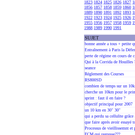
1823
1824
1825
1826
1827
1
1856
1857
1858
1859
1860
1
1889
1890
1891
1892
1893
1
1922
1923
1924
1925
1926
1
1955
1956
1957
1958
1959
1
1988
1989
1990
1991
SUJET
bonne année a tous + petite q
Entraînement à Paris la Défe
perte de régime en cours de 
Qui à la Corrida de Houilles 
seance
Réglement des Courses
RS800SD
combien de temps sur un 10
cherche un 10km pour le pri
sprint : faut il en faire ?
objectif principal pour 2007
un 10 km en 30" 30"
qui a perdu sa cellulite grâce
que faire aprés avoir essayé to
Processus de vieillissemnt et
FCM qui regresse???