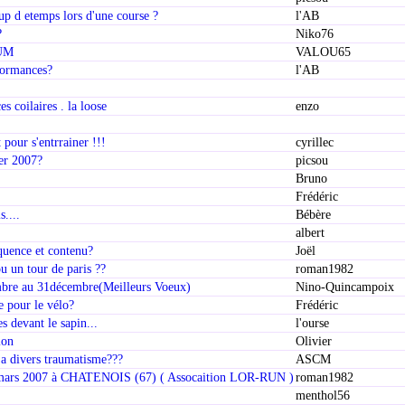
oup d etemps lors d'une course ?
l'AB
?
Niko76
UM
VALOU65
formances?
l'AB
s coilaires . la loose
enzo
our s'entrrainer !!!
cyrillec
ier 2007?
picsou
Bruno
Frédéric
s....
Bébère
albert
quence et contenu?
Joël
ou un tour de paris ??
roman1982
mbre au 31décembre(Meilleurs Voeux)
Nino-Quincampoix
e pour le vélo?
Frédéric
es devant le sapin...
l'ourse
ion
Olivier
a divers traumatisme???
ASCM
11 mars 2007 à CHATENOIS (67) ( Assocaition LOR-RUN )
roman1982
menthol56