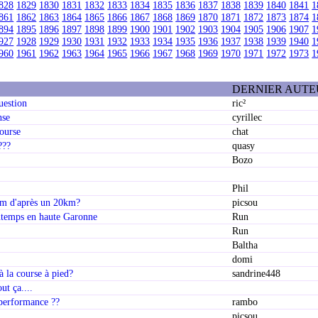
828
1829
1830
1831
1832
1833
1834
1835
1836
1837
1838
1839
1840
1841
1
861
1862
1863
1864
1865
1866
1867
1868
1869
1870
1871
1872
1873
1874
1
894
1895
1896
1897
1898
1899
1900
1901
1902
1903
1904
1905
1906
1907
1
927
1928
1929
1930
1931
1932
1933
1934
1935
1936
1937
1938
1939
1940
1
960
1961
1962
1963
1964
1965
1966
1967
1968
1969
1970
1971
1972
1973
1
DERNIER AUT
uestion
ric²
nse
cyrillec
course
chat
???
quasy
Bozo
Phil
km d'après un 20km?
picsou
ntemps en haute Garonne
Run
Run
Baltha
domi
 à la course à pied?
sandrine448
ut ça....
 performance ??
rambo
picsou