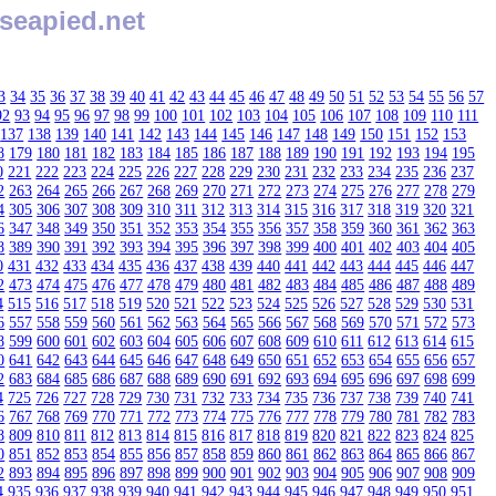
seapied.net
3
34
35
36
37
38
39
40
41
42
43
44
45
46
47
48
49
50
51
52
53
54
55
56
57
92
93
94
95
96
97
98
99
100
101
102
103
104
105
106
107
108
109
110
111
137
138
139
140
141
142
143
144
145
146
147
148
149
150
151
152
153
8
179
180
181
182
183
184
185
186
187
188
189
190
191
192
193
194
195
0
221
222
223
224
225
226
227
228
229
230
231
232
233
234
235
236
237
2
263
264
265
266
267
268
269
270
271
272
273
274
275
276
277
278
279
4
305
306
307
308
309
310
311
312
313
314
315
316
317
318
319
320
321
6
347
348
349
350
351
352
353
354
355
356
357
358
359
360
361
362
363
8
389
390
391
392
393
394
395
396
397
398
399
400
401
402
403
404
405
0
431
432
433
434
435
436
437
438
439
440
441
442
443
444
445
446
447
2
473
474
475
476
477
478
479
480
481
482
483
484
485
486
487
488
489
4
515
516
517
518
519
520
521
522
523
524
525
526
527
528
529
530
531
6
557
558
559
560
561
562
563
564
565
566
567
568
569
570
571
572
573
8
599
600
601
602
603
604
605
606
607
608
609
610
611
612
613
614
615
0
641
642
643
644
645
646
647
648
649
650
651
652
653
654
655
656
657
2
683
684
685
686
687
688
689
690
691
692
693
694
695
696
697
698
699
4
725
726
727
728
729
730
731
732
733
734
735
736
737
738
739
740
741
6
767
768
769
770
771
772
773
774
775
776
777
778
779
780
781
782
783
8
809
810
811
812
813
814
815
816
817
818
819
820
821
822
823
824
825
0
851
852
853
854
855
856
857
858
859
860
861
862
863
864
865
866
867
2
893
894
895
896
897
898
899
900
901
902
903
904
905
906
907
908
909
4
935
936
937
938
939
940
941
942
943
944
945
946
947
948
949
950
951