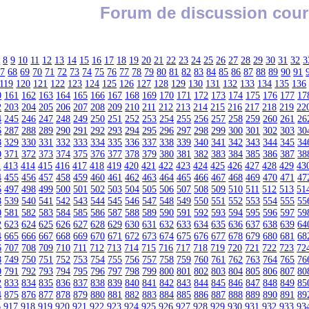
Forum de discussion cour
7
8
9
10
11
12
13
14
15
16
17
18
19
20
21
22
23
24
25
26
27
28
29
30
31
32
3
67
68
69
70
71
72
73
74
75
76
77
78
79
80
81
82
83
84
85
86
87
88
89
90
91
119
120
121
122
123
124
125
126
127
128
129
130
131
132
133
134
135
136
0
161
162
163
164
165
166
167
168
169
170
171
172
173
174
175
176
177
17
2
203
204
205
206
207
208
209
210
211
212
213
214
215
216
217
218
219
22
4
245
246
247
248
249
250
251
252
253
254
255
256
257
258
259
260
261
26
6
287
288
289
290
291
292
293
294
295
296
297
298
299
300
301
302
303
30
8
329
330
331
332
333
334
335
336
337
338
339
340
341
342
343
344
345
34
0
371
372
373
374
375
376
377
378
379
380
381
382
383
384
385
386
387
38
2
413
414
415
416
417
418
419
420
421
422
423
424
425
426
427
428
429
43
4
455
456
457
458
459
460
461
462
463
464
465
466
467
468
469
470
471
47
6
497
498
499
500
501
502
503
504
505
506
507
508
509
510
511
512
513
51
8
539
540
541
542
543
544
545
546
547
548
549
550
551
552
553
554
555
55
0
581
582
583
584
585
586
587
588
589
590
591
592
593
594
595
596
597
59
2
623
624
625
626
627
628
629
630
631
632
633
634
635
636
637
638
639
64
4
665
666
667
668
669
670
671
672
673
674
675
676
677
678
679
680
681
68
6
707
708
709
710
711
712
713
714
715
716
717
718
719
720
721
722
723
72
8
749
750
751
752
753
754
755
756
757
758
759
760
761
762
763
764
765
76
0
791
792
793
794
795
796
797
798
799
800
801
802
803
804
805
806
807
80
2
833
834
835
836
837
838
839
840
841
842
843
844
845
846
847
848
849
85
4
875
876
877
878
879
880
881
882
883
884
885
886
887
888
889
890
891
89
6
917
918
919
920
921
922
923
924
925
926
927
928
929
930
931
932
933
93