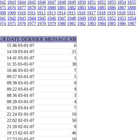
842
1843
1844
1845
1846
1847
1848
1849
1850
1851
1852
1853
1854
1855
875
1876
1877
1878
1879
1880
1881
1882
1883
1884
1885
1886
1887
1888
908
1909
1910
1911
1912
1913
1914
1915
1916
1917
1918
1919
1920
1921
941
1942
1943
1944
1945
1946
1947
1948
1949
1950
1951
1952
1953
1954
974
1975
1976
1977
1978
1979
1980
1981
1982
1983
1984
1985
1986
1987
EUR
DATE DERNIER MESSAGE
NB
15:46 03-01-07
6
14:59 03-01-07
21
14:41 03-01-07
1
11:35 03-01-07
38
10:46 03-01-07
7
09:57 03-01-07
5
09:38 03-01-07
9
09:22 03-01-07
9
08:36 03-01-07
3
08:28 03-01-07
4
01:29 03-01-07
7
22:24 02-01-07
10
22:02 02-01-07
50
21:20 02-01-07
9
19:13 02-01-07
46
17:53 02-01-07
10