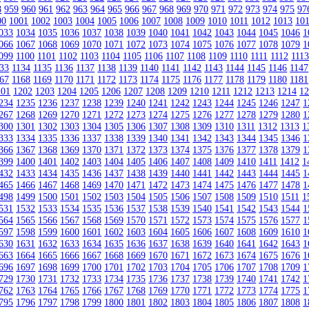
8
959
960
961
962
963
964
965
966
967
968
969
970
971
972
973
974
975
97
00
1001
1002
1003
1004
1005
1006
1007
1008
1009
1010
1011
1012
1013
10
033
1034
1035
1036
1037
1038
1039
1040
1041
1042
1043
1044
1045
1046
1
066
1067
1068
1069
1070
1071
1072
1073
1074
1075
1076
1077
1078
1079
1
099
1100
1101
1102
1103
1104
1105
1106
1107
1108
1109
1110
1111
1112
111
33
1134
1135
1136
1137
1138
1139
1140
1141
1142
1143
1144
1145
1146
1147
67
1168
1169
1170
1171
1172
1173
1174
1175
1176
1177
1178
1179
1180
1181
201
1202
1203
1204
1205
1206
1207
1208
1209
1210
1211
1212
1213
1214
1
234
1235
1236
1237
1238
1239
1240
1241
1242
1243
1244
1245
1246
1247
1
267
1268
1269
1270
1271
1272
1273
1274
1275
1276
1277
1278
1279
1280
1
300
1301
1302
1303
1304
1305
1306
1307
1308
1309
1310
1311
1312
1313
1
333
1334
1335
1336
1337
1338
1339
1340
1341
1342
1343
1344
1345
1346
1
366
1367
1368
1369
1370
1371
1372
1373
1374
1375
1376
1377
1378
1379
1
399
1400
1401
1402
1403
1404
1405
1406
1407
1408
1409
1410
1411
1412
1
432
1433
1434
1435
1436
1437
1438
1439
1440
1441
1442
1443
1444
1445
1
465
1466
1467
1468
1469
1470
1471
1472
1473
1474
1475
1476
1477
1478
1
498
1499
1500
1501
1502
1503
1504
1505
1506
1507
1508
1509
1510
1511
1
531
1532
1533
1534
1535
1536
1537
1538
1539
1540
1541
1542
1543
1544
1
564
1565
1566
1567
1568
1569
1570
1571
1572
1573
1574
1575
1576
1577
1
597
1598
1599
1600
1601
1602
1603
1604
1605
1606
1607
1608
1609
1610
1
630
1631
1632
1633
1634
1635
1636
1637
1638
1639
1640
1641
1642
1643
1
663
1664
1665
1666
1667
1668
1669
1670
1671
1672
1673
1674
1675
1676
1
696
1697
1698
1699
1700
1701
1702
1703
1704
1705
1706
1707
1708
1709
1
729
1730
1731
1732
1733
1734
1735
1736
1737
1738
1739
1740
1741
1742
1
762
1763
1764
1765
1766
1767
1768
1769
1770
1771
1772
1773
1774
1775
1
795
1796
1797
1798
1799
1800
1801
1802
1803
1804
1805
1806
1807
1808
1