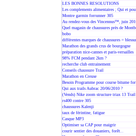
LES BONNES RESOLUTIONS
Les complements alimentaires ; Qui et pou
Montre garmin forrunner 305
Au rendez-vous des Vincennus™, juin 201
Quel magasin de chaussures près de Montbé
bobo
différentes marques de chaussures = blessu
Marathon des grands crus de bourgogne
préparation nice-cannes et paris-versailles
98% FCM pendant 2km ?
recherche club entrainement
Conseils chaussure Trail
Marathon en Creuse
Besoin Programme pour course bitume fort
Qui aux trails Aubrac 20/06/2010 ?
(Vends) Nike zoom structure triax 13 Trai
rs400 contre 305
chaussures Kalenji
taux de férintine, fatigue
Casque MP3
Optimiser sa CAP pour maigrir
courir sentier des douaniers, forêt...