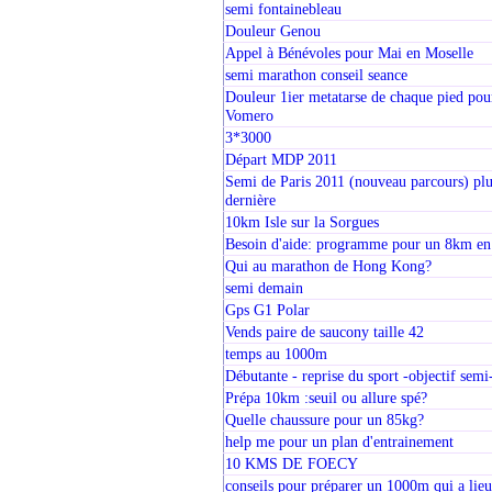
semi fontainebleau
Douleur Genou
Appel à Bénévoles pour Mai en Moselle
semi marathon conseil seance
Douleur 1ier metatarse de chaque pied pou
Vomero
3*3000
Départ MDP 2011
Semi de Paris 2011 (nouveau parcours) plu
dernière
10km Isle sur la Sorgues
Besoin d'aide: programme pour un 8km en
Qui au marathon de Hong Kong?
semi demain
Gps G1 Polar
Vends paire de saucony taille 42
temps au 1000m
Débutante - reprise du sport -objectif sem
Prépa 10km :seuil ou allure spé?
Quelle chaussure pour un 85kg?
help me pour un plan d'entrainement
10 KMS DE FOECY
conseils pour préparer un 1000m qui a lie