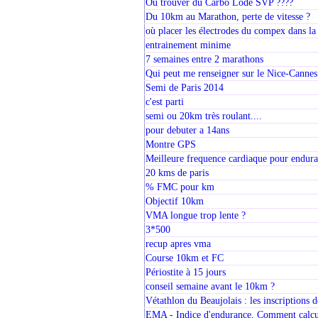
Oú trouver du Carbo Lode SVP ????
Du 10km au Marathon, perte de vitesse ?
où placer les électrodes du compex dans la
entrainement minime
7 semaines entre 2 marathons
Qui peut me renseigner sur le Nice-Cannes
Semi de Paris 2014
c'est parti
semi ou 20km très roulant....
pour debuter a 14ans
Montre GPS
Meilleure frequence cardiaque pour endur
20 kms de paris
% FMC pour km
Objectif 10km
VMA longue trop lente ?
3*500
recup apres vma
Course 10km et FC
Périostite à 15 jours
conseil semaine avant le 10km ?
Vétathlon du Beaujolais : les inscriptions 
EMA - Indice d'endurance, Comment calcu