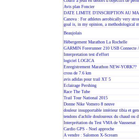
Courir à jeun en dehors d'objectifs de pert
Avis plan Foncier
DATE LIMITE D'INSCRIPTION AU 
Canova : For athletes aerobically very str
goal is, in my opinion, a methodological m
Beaujolais
Hébergement Marathon La Rochelle
GARMIN Forerunner 210 USB Connecte / dé
Interpretation test d'effort
logiciel LOGICA
Enregistrement Marathon NEW-YORK??
cross de 7.6 km
avis adidas pour trail XT 5
Eclairage Pershing
Race The Tube
Trail Tour National 2015
Donne Nike Vomero 8 neuve
douleur insupportable intérieur tibia et ge
tendons d'achile douloureux du chaud ou d
Interprétation du Test VMA de Vaussenat
Cardio GPS - Noel approche
A vendre : Salomon X-Scream