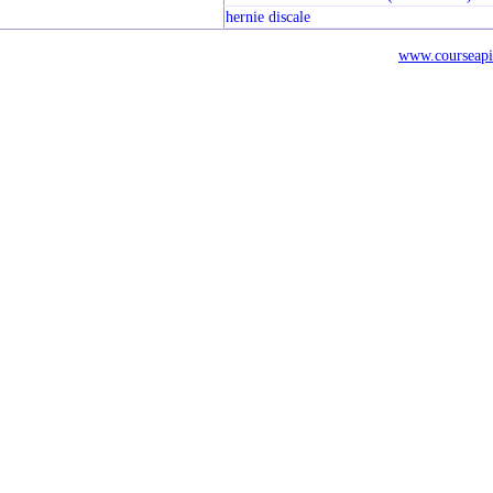
hernie discale
www.courseapi