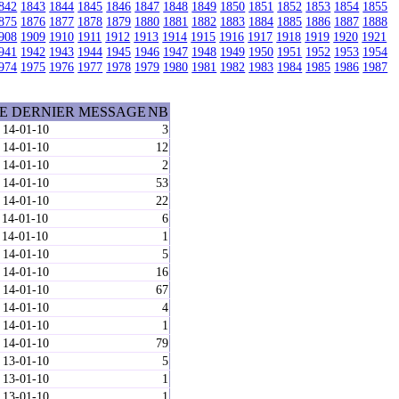
842
1843
1844
1845
1846
1847
1848
1849
1850
1851
1852
1853
1854
1855
875
1876
1877
1878
1879
1880
1881
1882
1883
1884
1885
1886
1887
1888
908
1909
1910
1911
1912
1913
1914
1915
1916
1917
1918
1919
1920
1921
941
1942
1943
1944
1945
1946
1947
1948
1949
1950
1951
1952
1953
1954
974
1975
1976
1977
1978
1979
1980
1981
1982
1983
1984
1985
1986
1987
E DERNIER MESSAGE
NB
 14-01-10
3
 14-01-10
12
 14-01-10
2
 14-01-10
53
 14-01-10
22
 14-01-10
6
 14-01-10
1
 14-01-10
5
 14-01-10
16
 14-01-10
67
 14-01-10
4
 14-01-10
1
 14-01-10
79
 13-01-10
5
 13-01-10
1
 13-01-10
1