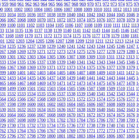
8
959
960
961
962
963
964
965
966
967
968
969
970
971
972
973
974
975
97
00
1001
1002
1003
1004
1005
1006
1007
1008
1009
1010
1011
1012
1013
10
033
1034
1035
1036
1037
1038
1039
1040
1041
1042
1043
1044
1045
1046
1
066
1067
1068
1069
1070
1071
1072
1073
1074
1075
1076
1077
1078
1079
1
099
1100
1101
1102
1103
1104
1105
1106
1107
1108
1109
1110
1111
1112
111
33
1134
1135
1136
1137
1138
1139
1140
1141
1142
1143
1144
1145
1146
1147
67
1168
1169
1170
1171
1172
1173
1174
1175
1176
1177
1178
1179
1180
1181
201
1202
1203
1204
1205
1206
1207
1208
1209
1210
1211
1212
1213
1214
1
234
1235
1236
1237
1238
1239
1240
1241
1242
1243
1244
1245
1246
1247
1
267
1268
1269
1270
1271
1272
1273
1274
1275
1276
1277
1278
1279
1280
1
300
1301
1302
1303
1304
1305
1306
1307
1308
1309
1310
1311
1312
1313
1
333
1334
1335
1336
1337
1338
1339
1340
1341
1342
1343
1344
1345
1346
1
366
1367
1368
1369
1370
1371
1372
1373
1374
1375
1376
1377
1378
1379
1
399
1400
1401
1402
1403
1404
1405
1406
1407
1408
1409
1410
1411
1412
1
432
1433
1434
1435
1436
1437
1438
1439
1440
1441
1442
1443
1444
1445
1
465
1466
1467
1468
1469
1470
1471
1472
1473
1474
1475
1476
1477
1478
1
498
1499
1500
1501
1502
1503
1504
1505
1506
1507
1508
1509
1510
1511
1
531
1532
1533
1534
1535
1536
1537
1538
1539
1540
1541
1542
1543
1544
1
564
1565
1566
1567
1568
1569
1570
1571
1572
1573
1574
1575
1576
1577
1
597
1598
1599
1600
1601
1602
1603
1604
1605
1606
1607
1608
1609
1610
1
630
1631
1632
1633
1634
1635
1636
1637
1638
1639
1640
1641
1642
1643
1
663
1664
1665
1666
1667
1668
1669
1670
1671
1672
1673
1674
1675
1676
1
696
1697
1698
1699
1700
1701
1702
1703
1704
1705
1706
1707
1708
1709
1
729
1730
1731
1732
1733
1734
1735
1736
1737
1738
1739
1740
1741
1742
1
762
1763
1764
1765
1766
1767
1768
1769
1770
1771
1772
1773
1774
1775
1
795
1796
1797
1798
1799
1800
1801
1802
1803
1804
1805
1806
1807
1808
1