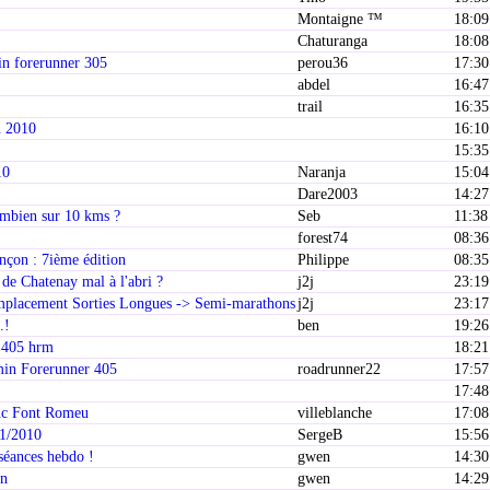
Montaigne ™
18:09
Chaturanga
18:08
in forerunner 305
perou36
17:30
abdel
16:47
e
trail
16:35
n 2010
16:10
15:35
10
Naranja
15:04
Dare2003
14:27
mbien sur 10 kms ?
Seb
11:38
forest74
08:36
ançon : 7ième édition
Philippe
08:35
 de Chatenay mal à l'abri ?
j2j
23:19
mplacement Sorties Longues -> Semi-marathons
j2j
23:17
.!
ben
19:26
 405 hrm
18:21
min Forerunner 405
roadrunner22
17:57
17:48
anc Font Romeu
villeblanche
17:08
01/2010
SergeB
15:56
éances hebdo !
gwen
14:30
on
gwen
14:29