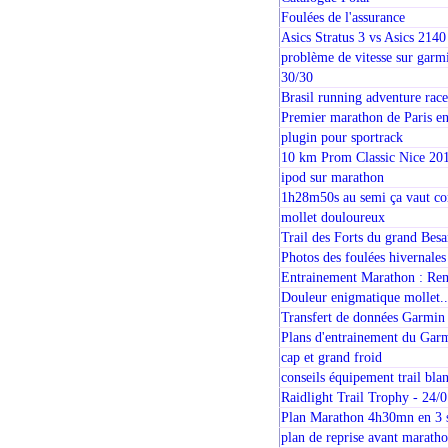
Foulées de l'assurance
Asics Stratus 3 vs Asics 2140
problème de vitesse sur garm
30/30
Brasil running adventure rac
Premier marathon de Paris e
plugin pour sportrack
10 km Prom Classic Nice 20
ipod sur marathon
1h28m50s au semi ça vaut co
mollet douloureux
Trail des Forts du grand Bes
Photos des foulées hivernales
Entrainement Marathon : Re
Douleur enigmatique mollet..
Transfert de données Garmin
Plans d'entrainement du Gar
cap et grand froid
conseils équipement trail bl
Raidlight Trail Trophy - 24/
Plan Marathon 4h30mn en 3 s
plan de reprise avant marath