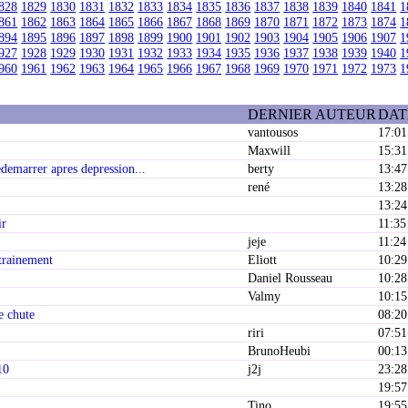
828
1829
1830
1831
1832
1833
1834
1835
1836
1837
1838
1839
1840
1841
1
861
1862
1863
1864
1865
1866
1867
1868
1869
1870
1871
1872
1873
1874
1
894
1895
1896
1897
1898
1899
1900
1901
1902
1903
1904
1905
1906
1907
1
927
1928
1929
1930
1931
1932
1933
1934
1935
1936
1937
1938
1939
1940
1
960
1961
1962
1963
1964
1965
1966
1967
1968
1969
1970
1971
1972
1973
1
DERNIER AUTEUR
DAT
vantousos
17:01
Maxwill
15:31
demarrer apres depression...
berty
13:47
rené
13:28
13:24
ir
11:35
jeje
11:24
ntrainement
Eliott
10:29
Daniel Rousseau
10:28
Valmy
10:15
e chute
08:20
riri
07:51
BrunoHeubi
00:13
10
j2j
23:28
19:57
Tino
19:55