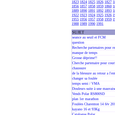
1823
1824
1825
1826
1827
1
1856
1857
1858
1859
1860
1
1889
1890
1891
1892
1893
1
1922
1923
1924
1925
1926
1
1955
1956
1957
1958
1959
1
1988
1989
1990
1991
SUJET
seance au seuil et FCM
question
Recherche partenaires pour re
manque de temps
Grosse déprime!!
Cherche partenaire pour cour
chaussure
de la blessure au retour a l'e
changer sa foulée
temps semi / VMA
Douleurs suite à une mauvais
Vends Polar RS800SD
plan 1er marathon
Foulées Charenton 14 fév 20
kayano 16 et 93Kg
Catalogue Polar