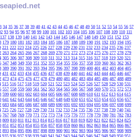
seapied.net
3
34
35
36
37
38
39
40
41
42
43
44
45
46
47
48
49
50
51
52
53
54
55
56
57
92
93
94
95
96
97
98
99
100
101
102
103
104
105
106
107
108
109
110
111
137
138
139
140
141
142
143
144
145
146
147
148
149
150
151
152
153
8
179
180
181
182
183
184
185
186
187
188
189
190
191
192
193
194
195
0
221
222
223
224
225
226
227
228
229
230
231
232
233
234
235
236
237
2
263
264
265
266
267
268
269
270
271
272
273
274
275
276
277
278
279
4
305
306
307
308
309
310
311
312
313
314
315
316
317
318
319
320
321
6
347
348
349
350
351
352
353
354
355
356
357
358
359
360
361
362
363
8
389
390
391
392
393
394
395
396
397
398
399
400
401
402
403
404
405
0
431
432
433
434
435
436
437
438
439
440
441
442
443
444
445
446
447
2
473
474
475
476
477
478
479
480
481
482
483
484
485
486
487
488
489
4
515
516
517
518
519
520
521
522
523
524
525
526
527
528
529
530
531
6
557
558
559
560
561
562
563
564
565
566
567
568
569
570
571
572
573
8
599
600
601
602
603
604
605
606
607
608
609
610
611
612
613
614
615
0
641
642
643
644
645
646
647
648
649
650
651
652
653
654
655
656
657
2
683
684
685
686
687
688
689
690
691
692
693
694
695
696
697
698
699
4
725
726
727
728
729
730
731
732
733
734
735
736
737
738
739
740
741
6
767
768
769
770
771
772
773
774
775
776
777
778
779
780
781
782
783
8
809
810
811
812
813
814
815
816
817
818
819
820
821
822
823
824
825
0
851
852
853
854
855
856
857
858
859
860
861
862
863
864
865
866
867
2
893
894
895
896
897
898
899
900
901
902
903
904
905
906
907
908
909
4
935
936
937
938
939
940
941
942
943
944
945
946
947
948
949
950
951