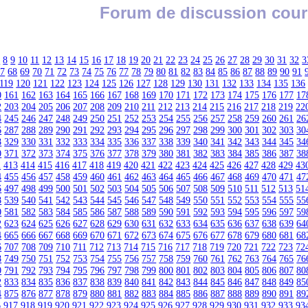
Forum de discussion cour
7
8
9
10
11
12
13
14
15
16
17
18
19
20
21
22
23
24
25
26
27
28
29
30
31
32
3
67
68
69
70
71
72
73
74
75
76
77
78
79
80
81
82
83
84
85
86
87
88
89
90
91
119
120
121
122
123
124
125
126
127
128
129
130
131
132
133
134
135
136
0
161
162
163
164
165
166
167
168
169
170
171
172
173
174
175
176
177
17
2
203
204
205
206
207
208
209
210
211
212
213
214
215
216
217
218
219
22
4
245
246
247
248
249
250
251
252
253
254
255
256
257
258
259
260
261
26
6
287
288
289
290
291
292
293
294
295
296
297
298
299
300
301
302
303
30
8
329
330
331
332
333
334
335
336
337
338
339
340
341
342
343
344
345
34
0
371
372
373
374
375
376
377
378
379
380
381
382
383
384
385
386
387
38
2
413
414
415
416
417
418
419
420
421
422
423
424
425
426
427
428
429
43
4
455
456
457
458
459
460
461
462
463
464
465
466
467
468
469
470
471
47
6
497
498
499
500
501
502
503
504
505
506
507
508
509
510
511
512
513
51
8
539
540
541
542
543
544
545
546
547
548
549
550
551
552
553
554
555
55
0
581
582
583
584
585
586
587
588
589
590
591
592
593
594
595
596
597
59
2
623
624
625
626
627
628
629
630
631
632
633
634
635
636
637
638
639
64
4
665
666
667
668
669
670
671
672
673
674
675
676
677
678
679
680
681
68
6
707
708
709
710
711
712
713
714
715
716
717
718
719
720
721
722
723
72
8
749
750
751
752
753
754
755
756
757
758
759
760
761
762
763
764
765
76
0
791
792
793
794
795
796
797
798
799
800
801
802
803
804
805
806
807
80
2
833
834
835
836
837
838
839
840
841
842
843
844
845
846
847
848
849
85
4
875
876
877
878
879
880
881
882
883
884
885
886
887
888
889
890
891
89
6
917
918
919
920
921
922
923
924
925
926
927
928
929
930
931
932
933
93