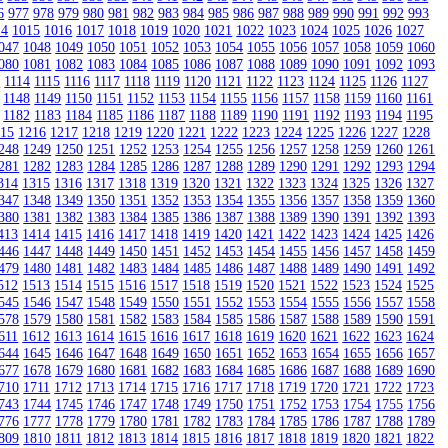
6
977
978
979
980
981
982
983
984
985
986
987
988
989
990
991
992
993
14
1015
1016
1017
1018
1019
1020
1021
1022
1023
1024
1025
1026
1027
047
1048
1049
1050
1051
1052
1053
1054
1055
1056
1057
1058
1059
1060
080
1081
1082
1083
1084
1085
1086
1087
1088
1089
1090
1091
1092
1093
3
1114
1115
1116
1117
1118
1119
1120
1121
1122
1123
1124
1125
1126
1127
1148
1149
1150
1151
1152
1153
1154
1155
1156
1157
1158
1159
1160
1161
1182
1183
1184
1185
1186
1187
1188
1189
1190
1191
1192
1193
1194
1195
215
1216
1217
1218
1219
1220
1221
1222
1223
1224
1225
1226
1227
1228
248
1249
1250
1251
1252
1253
1254
1255
1256
1257
1258
1259
1260
1261
281
1282
1283
1284
1285
1286
1287
1288
1289
1290
1291
1292
1293
1294
314
1315
1316
1317
1318
1319
1320
1321
1322
1323
1324
1325
1326
1327
347
1348
1349
1350
1351
1352
1353
1354
1355
1356
1357
1358
1359
1360
380
1381
1382
1383
1384
1385
1386
1387
1388
1389
1390
1391
1392
1393
413
1414
1415
1416
1417
1418
1419
1420
1421
1422
1423
1424
1425
1426
446
1447
1448
1449
1450
1451
1452
1453
1454
1455
1456
1457
1458
1459
479
1480
1481
1482
1483
1484
1485
1486
1487
1488
1489
1490
1491
1492
512
1513
1514
1515
1516
1517
1518
1519
1520
1521
1522
1523
1524
1525
545
1546
1547
1548
1549
1550
1551
1552
1553
1554
1555
1556
1557
1558
578
1579
1580
1581
1582
1583
1584
1585
1586
1587
1588
1589
1590
1591
611
1612
1613
1614
1615
1616
1617
1618
1619
1620
1621
1622
1623
1624
644
1645
1646
1647
1648
1649
1650
1651
1652
1653
1654
1655
1656
1657
677
1678
1679
1680
1681
1682
1683
1684
1685
1686
1687
1688
1689
1690
710
1711
1712
1713
1714
1715
1716
1717
1718
1719
1720
1721
1722
1723
743
1744
1745
1746
1747
1748
1749
1750
1751
1752
1753
1754
1755
1756
776
1777
1778
1779
1780
1781
1782
1783
1784
1785
1786
1787
1788
1789
809
1810
1811
1812
1813
1814
1815
1816
1817
1818
1819
1820
1821
1822