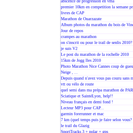
abscence de progression en vma
premier 10km en competition la semane pr
livres de CAP
Marathon de Ouarzazate
Album photos du marathon du bois de Vin
Jour de repos
crampes au marathon
on s'inscrit ou pour le trail de senlis 2010?
je suis V2
Le post du marathon de la rochelle 2010
15km de Jogg Iles 2010
Photo Marathon Nice Cannes coup de gueu
Neige , ...
Depuis quand n'avez vous pas couru sans 
vtt ou vélo de route
quel semi dans ma prépa marathon de PA
Sciatique et SaintéLyon, help!!
Niveau français en demi fond !
Lecteur MP3 pour CAP...
garmin forerunner et mac
7 km (quel temps puis je faire selon vous? 
le trail du Glazig
SportTracks 3 + polar + gps