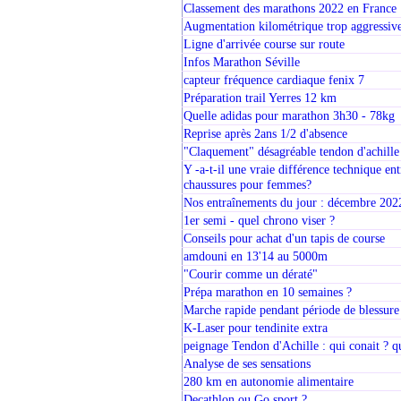
Classement des marathons 2022 en France
Augmentation kilométrique trop aggressiv
Ligne d'arrivée course sur route
Infos Marathon Séville
capteur fréquence cardiaque fenix 7
Préparation trail Yerres 12 km
Quelle adidas pour marathon 3h30 - 78kg
Reprise après 2ans 1/2 d'absence
"Claquement" désagréable tendon d'achille
Y -a-t-il une vraie différence technique en
chaussures pour femmes?
Nos entraînements du jour : décembre 202
1er semi - quel chrono viser ?
Conseils pour achat d'un tapis de course
amdouni en 13'14 au 5000m
"Courir comme un dératé"
Prépa marathon en 10 semaines ?
Marche rapide pendant période de blessure 
K-Laser pour tendinite extra
peignage Tendon d'Achille : qui conait ? qui
Analyse de ses sensations
280 km en autonomie alimentaire
Decathlon ou Go sport ?