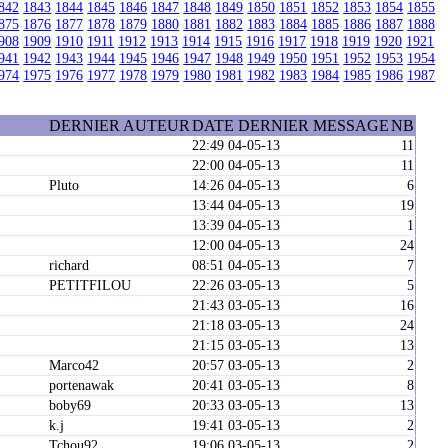
842
1843
1844
1845
1846
1847
1848
1849
1850
1851
1852
1853
1854
1855
875
1876
1877
1878
1879
1880
1881
1882
1883
1884
1885
1886
1887
1888
908
1909
1910
1911
1912
1913
1914
1915
1916
1917
1918
1919
1920
1921
941
1942
1943
1944
1945
1946
1947
1948
1949
1950
1951
1952
1953
1954
974
1975
1976
1977
1978
1979
1980
1981
1982
1983
1984
1985
1986
1987
DERNIER AUTEUR
DATE DERNIER MESSAGE
NB
22:49 04-05-13
11
22:00 04-05-13
11
Pluto
14:26 04-05-13
6
13:44 04-05-13
19
13:39 04-05-13
1
12:00 04-05-13
24
richard
08:51 04-05-13
7
PETITFILOU
22:26 03-05-13
5
21:43 03-05-13
16
21:18 03-05-13
24
21:15 03-05-13
13
Marco42
20:57 03-05-13
2
portenawak
20:41 03-05-13
8
boby69
20:33 03-05-13
13
k.j
19:41 03-05-13
2
Tchou92
19:06 03-05-13
2