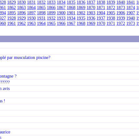
828
1829
1830
1831
1832
1833
1834
1835
1836
1837
1838
1839
1840
1841
1
861
1862
1863
1864
1865
1866
1867
1868
1869
1870
1871
1872
1873
1874
1
894
1895
1896
1897
1898
1899
1900
1901
1902
1903
1904
1905
1906
1907
1
927
1928
1929
1930
1931
1932
1933
1934
1935
1936
1937
1938
1939
1940
1
960
1961
1962
1963
1964
1965
1966
1967
1968
1969
1970
1971
1972
1973
1
plé par musculation piscine?
montagne ?
??????
m avis
ns !
e
aurice
é