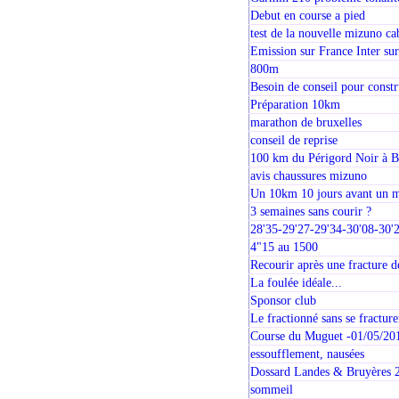
Debut en course a pied
test de la nouvelle mizuno c
Emission sur France Inter s
800m
Besoin de conseil pour constr
Préparation 10km
marathon de bruxelles
conseil de reprise
100 km du Périgord Noir à B
avis chaussures mizuno
Un 10km 10 jours avant un m
3 semaines sans courir ?
28'35-29'27-29'34-30'08-30
4"15 au 1500
Recourir après une fracture de
La foulée idéale...
Sponsor club
Le fractionné sans se fractur
Course du Muguet -01/05/2
essoufflement, nausées
Dossard Landes & Bruyères 
sommeil