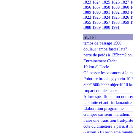
1823
1824
1825
1826
1827
1
1856
1857
1858
1859
1860
1
1889
1890
1891
1892
1893
1
1922
1923
1924
1925
1926
1
1955
1956
1957
1958
1959
1
1988
1989
1990
1991
SUJET
temps de passage 1500
douleur jambe fascia lata?
perte de poids à 135bpm? cou
Entrainement Cadet
10 km d' Uccle
Où passer les vacances à la 
Pointure brooks glycerin 10 
800/1500/2000 objectif 10 k
Impact du pied au sol
Allure spécifique : un non se
tendinite et anti-inflamatoire
Elaboration programme
crampes sur semi marathon.
Faire une transition trail/pist
côte du cimetière à paris/st m
Garmin 210 problème tonalit