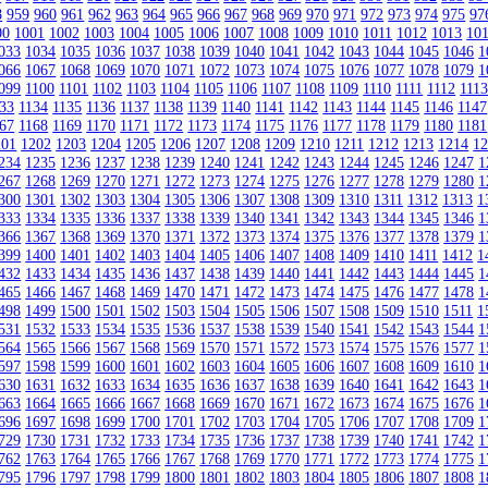
8
959
960
961
962
963
964
965
966
967
968
969
970
971
972
973
974
975
97
00
1001
1002
1003
1004
1005
1006
1007
1008
1009
1010
1011
1012
1013
10
033
1034
1035
1036
1037
1038
1039
1040
1041
1042
1043
1044
1045
1046
1
066
1067
1068
1069
1070
1071
1072
1073
1074
1075
1076
1077
1078
1079
1
099
1100
1101
1102
1103
1104
1105
1106
1107
1108
1109
1110
1111
1112
111
33
1134
1135
1136
1137
1138
1139
1140
1141
1142
1143
1144
1145
1146
1147
67
1168
1169
1170
1171
1172
1173
1174
1175
1176
1177
1178
1179
1180
1181
201
1202
1203
1204
1205
1206
1207
1208
1209
1210
1211
1212
1213
1214
1
234
1235
1236
1237
1238
1239
1240
1241
1242
1243
1244
1245
1246
1247
1
267
1268
1269
1270
1271
1272
1273
1274
1275
1276
1277
1278
1279
1280
1
300
1301
1302
1303
1304
1305
1306
1307
1308
1309
1310
1311
1312
1313
1
333
1334
1335
1336
1337
1338
1339
1340
1341
1342
1343
1344
1345
1346
1
366
1367
1368
1369
1370
1371
1372
1373
1374
1375
1376
1377
1378
1379
1
399
1400
1401
1402
1403
1404
1405
1406
1407
1408
1409
1410
1411
1412
1
432
1433
1434
1435
1436
1437
1438
1439
1440
1441
1442
1443
1444
1445
1
465
1466
1467
1468
1469
1470
1471
1472
1473
1474
1475
1476
1477
1478
1
498
1499
1500
1501
1502
1503
1504
1505
1506
1507
1508
1509
1510
1511
1
531
1532
1533
1534
1535
1536
1537
1538
1539
1540
1541
1542
1543
1544
1
564
1565
1566
1567
1568
1569
1570
1571
1572
1573
1574
1575
1576
1577
1
597
1598
1599
1600
1601
1602
1603
1604
1605
1606
1607
1608
1609
1610
1
630
1631
1632
1633
1634
1635
1636
1637
1638
1639
1640
1641
1642
1643
1
663
1664
1665
1666
1667
1668
1669
1670
1671
1672
1673
1674
1675
1676
1
696
1697
1698
1699
1700
1701
1702
1703
1704
1705
1706
1707
1708
1709
1
729
1730
1731
1732
1733
1734
1735
1736
1737
1738
1739
1740
1741
1742
1
762
1763
1764
1765
1766
1767
1768
1769
1770
1771
1772
1773
1774
1775
1
795
1796
1797
1798
1799
1800
1801
1802
1803
1804
1805
1806
1807
1808
1