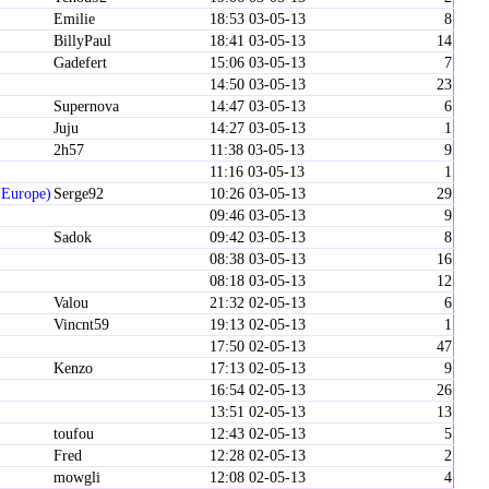
Emilie
18:53 03-05-13
8
BillyPaul
18:41 03-05-13
14
Gadefert
15:06 03-05-13
7
14:50 03-05-13
23
Supernova
14:47 03-05-13
6
Juju
14:27 03-05-13
1
2h57
11:38 03-05-13
9
11:16 03-05-13
1
'Europe)
Serge92
10:26 03-05-13
29
09:46 03-05-13
9
Sadok
09:42 03-05-13
8
08:38 03-05-13
16
08:18 03-05-13
12
Valou
21:32 02-05-13
6
Vincnt59
19:13 02-05-13
1
17:50 02-05-13
47
Kenzo
17:13 02-05-13
9
16:54 02-05-13
26
13:51 02-05-13
13
toufou
12:43 02-05-13
5
Fred
12:28 02-05-13
2
mowgli
12:08 02-05-13
4