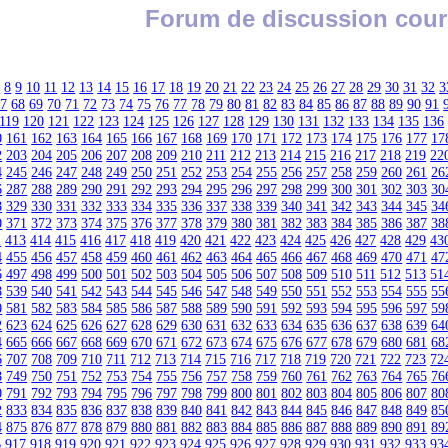
Forum de discussion cour
7
8
9
10
11
12
13
14
15
16
17
18
19
20
21
22
23
24
25
26
27
28
29
30
31
32
3
67
68
69
70
71
72
73
74
75
76
77
78
79
80
81
82
83
84
85
86
87
88
89
90
91
119
120
121
122
123
124
125
126
127
128
129
130
131
132
133
134
135
136
0
161
162
163
164
165
166
167
168
169
170
171
172
173
174
175
176
177
17
2
203
204
205
206
207
208
209
210
211
212
213
214
215
216
217
218
219
22
4
245
246
247
248
249
250
251
252
253
254
255
256
257
258
259
260
261
26
6
287
288
289
290
291
292
293
294
295
296
297
298
299
300
301
302
303
30
8
329
330
331
332
333
334
335
336
337
338
339
340
341
342
343
344
345
34
0
371
372
373
374
375
376
377
378
379
380
381
382
383
384
385
386
387
38
2
413
414
415
416
417
418
419
420
421
422
423
424
425
426
427
428
429
43
4
455
456
457
458
459
460
461
462
463
464
465
466
467
468
469
470
471
47
6
497
498
499
500
501
502
503
504
505
506
507
508
509
510
511
512
513
51
8
539
540
541
542
543
544
545
546
547
548
549
550
551
552
553
554
555
55
0
581
582
583
584
585
586
587
588
589
590
591
592
593
594
595
596
597
59
2
623
624
625
626
627
628
629
630
631
632
633
634
635
636
637
638
639
64
4
665
666
667
668
669
670
671
672
673
674
675
676
677
678
679
680
681
68
6
707
708
709
710
711
712
713
714
715
716
717
718
719
720
721
722
723
72
8
749
750
751
752
753
754
755
756
757
758
759
760
761
762
763
764
765
76
0
791
792
793
794
795
796
797
798
799
800
801
802
803
804
805
806
807
80
2
833
834
835
836
837
838
839
840
841
842
843
844
845
846
847
848
849
85
4
875
876
877
878
879
880
881
882
883
884
885
886
887
888
889
890
891
89
6
917
918
919
920
921
922
923
924
925
926
927
928
929
930
931
932
933
93