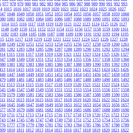
6
977
978
979
980
981
982
983
984
985
986
987
988
989
990
991
992
993
14
1015
1016
1017
1018
1019
1020
1021
1022
1023
1024
1025
1026
1027
047
1048
1049
1050
1051
1052
1053
1054
1055
1056
1057
1058
1059
1060
080
1081
1082
1083
1084
1085
1086
1087
1088
1089
1090
1091
1092
1093
3
1114
1115
1116
1117
1118
1119
1120
1121
1122
1123
1124
1125
1126
1127
1148
1149
1150
1151
1152
1153
1154
1155
1156
1157
1158
1159
1160
1161
1182
1183
1184
1185
1186
1187
1188
1189
1190
1191
1192
1193
1194
1195
215
1216
1217
1218
1219
1220
1221
1222
1223
1224
1225
1226
1227
1228
248
1249
1250
1251
1252
1253
1254
1255
1256
1257
1258
1259
1260
1261
281
1282
1283
1284
1285
1286
1287
1288
1289
1290
1291
1292
1293
1294
314
1315
1316
1317
1318
1319
1320
1321
1322
1323
1324
1325
1326
1327
347
1348
1349
1350
1351
1352
1353
1354
1355
1356
1357
1358
1359
1360
380
1381
1382
1383
1384
1385
1386
1387
1388
1389
1390
1391
1392
1393
413
1414
1415
1416
1417
1418
1419
1420
1421
1422
1423
1424
1425
1426
446
1447
1448
1449
1450
1451
1452
1453
1454
1455
1456
1457
1458
1459
479
1480
1481
1482
1483
1484
1485
1486
1487
1488
1489
1490
1491
1492
512
1513
1514
1515
1516
1517
1518
1519
1520
1521
1522
1523
1524
1525
545
1546
1547
1548
1549
1550
1551
1552
1553
1554
1555
1556
1557
1558
578
1579
1580
1581
1582
1583
1584
1585
1586
1587
1588
1589
1590
1591
611
1612
1613
1614
1615
1616
1617
1618
1619
1620
1621
1622
1623
1624
644
1645
1646
1647
1648
1649
1650
1651
1652
1653
1654
1655
1656
1657
677
1678
1679
1680
1681
1682
1683
1684
1685
1686
1687
1688
1689
1690
710
1711
1712
1713
1714
1715
1716
1717
1718
1719
1720
1721
1722
1723
743
1744
1745
1746
1747
1748
1749
1750
1751
1752
1753
1754
1755
1756
776
1777
1778
1779
1780
1781
1782
1783
1784
1785
1786
1787
1788
1789
809
1810
1811
1812
1813
1814
1815
1816
1817
1818
1819
1820
1821
1822