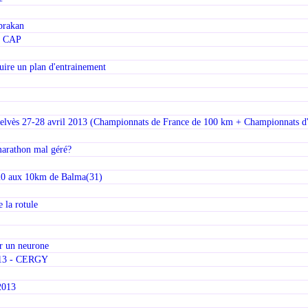
abrakan
ur CAP
uire un plan d'entrainement
elvès 27-28 avril 2013 (Championnats de France de 100 km + Championnats d
arathon mal géré?
'20 aux 10km de Balma(31)
 la rotule
er un neurone
013 - CERGY
2013