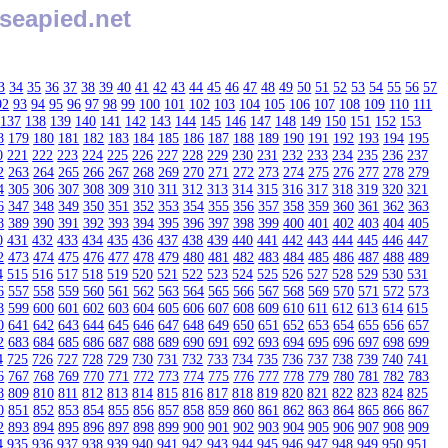
seapied.net
3
34
35
36
37
38
39
40
41
42
43
44
45
46
47
48
49
50
51
52
53
54
55
56
57
92
93
94
95
96
97
98
99
100
101
102
103
104
105
106
107
108
109
110
111
137
138
139
140
141
142
143
144
145
146
147
148
149
150
151
152
153
8
179
180
181
182
183
184
185
186
187
188
189
190
191
192
193
194
195
0
221
222
223
224
225
226
227
228
229
230
231
232
233
234
235
236
237
2
263
264
265
266
267
268
269
270
271
272
273
274
275
276
277
278
279
4
305
306
307
308
309
310
311
312
313
314
315
316
317
318
319
320
321
6
347
348
349
350
351
352
353
354
355
356
357
358
359
360
361
362
363
8
389
390
391
392
393
394
395
396
397
398
399
400
401
402
403
404
405
0
431
432
433
434
435
436
437
438
439
440
441
442
443
444
445
446
447
2
473
474
475
476
477
478
479
480
481
482
483
484
485
486
487
488
489
4
515
516
517
518
519
520
521
522
523
524
525
526
527
528
529
530
531
6
557
558
559
560
561
562
563
564
565
566
567
568
569
570
571
572
573
8
599
600
601
602
603
604
605
606
607
608
609
610
611
612
613
614
615
0
641
642
643
644
645
646
647
648
649
650
651
652
653
654
655
656
657
2
683
684
685
686
687
688
689
690
691
692
693
694
695
696
697
698
699
4
725
726
727
728
729
730
731
732
733
734
735
736
737
738
739
740
741
6
767
768
769
770
771
772
773
774
775
776
777
778
779
780
781
782
783
8
809
810
811
812
813
814
815
816
817
818
819
820
821
822
823
824
825
0
851
852
853
854
855
856
857
858
859
860
861
862
863
864
865
866
867
2
893
894
895
896
897
898
899
900
901
902
903
904
905
906
907
908
909
4
935
936
937
938
939
940
941
942
943
944
945
946
947
948
949
950
951